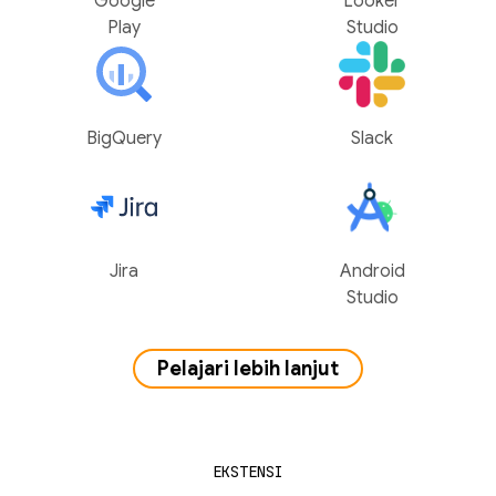
Google
Looker
Play
Studio
BigQuery
Slack
Jira
Android
Studio
Pelajari lebih lanjut
EKSTENSI