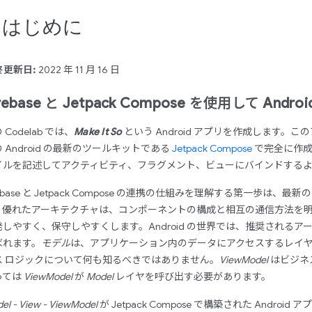
. はじめに
終更新日:
2022 年 11 月 16 日
irebase と Jetpack Compose を使用して An
 Codelab では、
Make It So
という Android アプリを作成します。この
 Android の最新のツールキットである
Jetpack Compose
で完全に作成
イルを記述してアクティビティ、フラグメント、ビューにバインドする
rebase と Jetpack Compose の連携の仕組みを理解する第一歩は、最
。優れたアーキテクチャは、コンポーネントの構成と相互の通信方法を
発しやすく、保守しやすくします。Android の世界では、推奨されるア
ばれます。
モデル
は、アプリケーション内のデータにアクセスするレイ
ス ロジックについて何も知るべきではありません。
ViewModel
はビジネ
っては
ViewModel
が
Model
レイヤを呼び出す必要があります。
el - View - ViewModel
が Jetpack Compose で構築された And