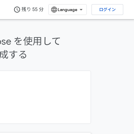
access_time
残り 55 分
ログイン
フィードバックを送信
mpose を使用して
作成する