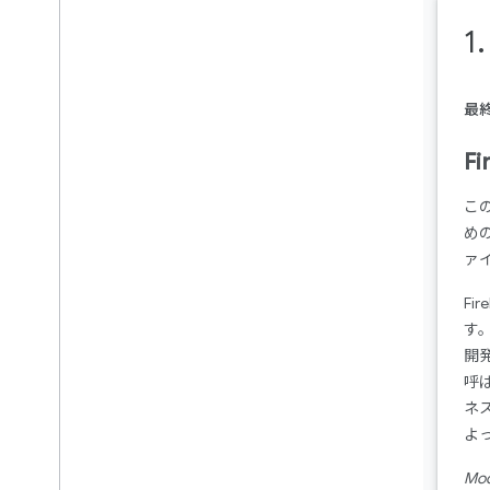
1
完了
最
F
この
めの
ァ
Fi
す
開
呼
ネ
よ
Mod