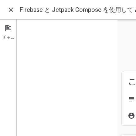
close
Firebase と Jetpack Compose を使用
Firebase
Firebase Codelabs
このページの内容
1. はじめに
はじめに
チャット
Firebase と Jetpack Compose を使
作成するアプリの概要
サンプルアプリを入手して
学習内容
Firebase を設定する
必要なもの
Firebase Authentication
こ
Cloud Firestore
subject
Performance Monitoring
account_circle
Remote Config