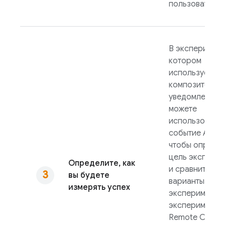
пользователей
В эксперимент
котором
используется
композитор
уведомлений, 
можете
использовать
событие
Analyt
чтобы опреде
цель экспери
Определите, как
и сравнить
вы будете
варианты
измерять успех
эксперимента.
эксперименте
Remote Config