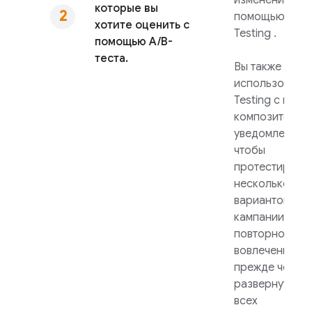
изменения с
которые вы
помощью
A/B
хотите оценить с
Testing
.
помощью A/B-
теста.
Вы также може
использовать
Testing
с пом
композитора
уведомлений,
чтобы
протестирова
несколько
вариантов ваш
кампании
повторного
вовлечения,
прежде чем
развернуть ее
всех