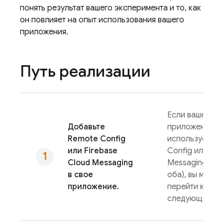
понять результат вашего эксперимента и то, как
он повлияет на опыт использования вашего
приложения.
Путь реализации
Если ваше
Добавьте
приложение у
Remote Config
использует
Re
или
Firebase
Config
или
Clo
Cloud Messaging
Messaging
(ил
в свое
оба), вы может
приложение.
перейти к
следующему ш