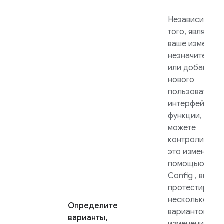
Независимо о
того, является
ваше изменен
незначительн
или добавлен
нового
пользователь
интерфейса и
функции, если
можете
контролирова
это изменение
помощью
Rem
Config
, вы мо
протестирова
несколько
Определите
вариантов это
варианты,