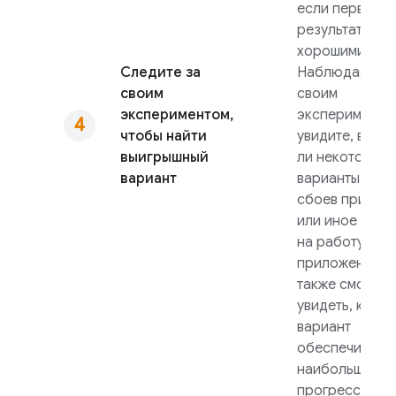
если первые
результаты бу
хорошими.
Следите за
Наблюдая за
своим
своим
экспериментом,
экспериментом
чтобы найти
увидите, вызы
выигрышный
ли некоторые
вариант
варианты бол
сбоев прилож
или иное влия
на работу
приложения, а
также сможет
увидеть, какой
вариант
обеспечивает
наибольший
прогресс в