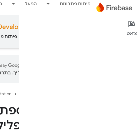
פיתוח פתרונות
הפעל
פ
Develop with AI assistance
Documentation
צ'אט
סקירה כללית
עקרונות יסוד
AI
פיתוח פת
עליך. בתרגו
סקירה כללית
tation
Firebase
פיתוח בעזרת AI
פיתוח בעזרת AI
לאפליקציית udio
‫Gemini ב-Firebase
כלים ושילובים מבוססי-AI