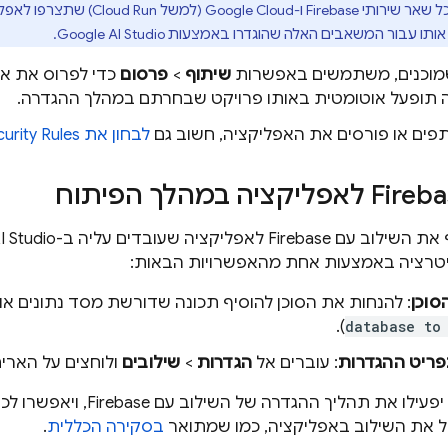
 שירותי Firebase ו-
Google Cloud
(למשל
Cloud Run
) שתצרפו לאפלי
 אותו עבור המשאבים האלה שהוגדרו באמצעות
Google AI Studio
.
שמוכנים, משתמשים באפשרות
שיתוף
>
פרסום
כדי לפרוס את אפ
 תופעל אוטומטית באותו פרויקט שבחרתם במהלך ההגדרה.
פים או פורסים את האפליקציה, חשוב גם
לבחון את
urity Rules
Fireb לאפליקציה שעובדים עליה ב-
I Studio
טרציה באמצעות אחת מהאפשרויות הבאות:
סוכן
: להנחות את הסוכן להוסיף תכונה שדורשת מסד נתונים או 
).
database to
ריט ההגדרות
: עוברים אל
הגדרות
>
שילובים
ולוחצים על הארי
שתי האפשרויות יפעילו את תה
בסקירה הכללית
.