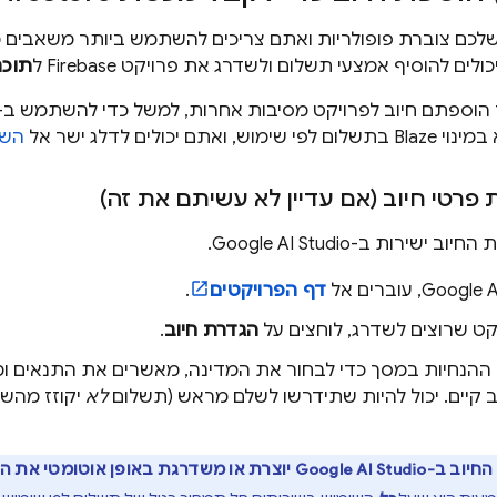
לכם צוברת פופולריות ואתם צריכים להשתמש ביותר משאבים 
ולים להוסיף אמצעי תשלום ולשדרג את פרויקט Firebase ל
תוכנית הת
תם יכולים לדלג ישר אל
השל
פרטי חיוב (אם עדיין לא עשיתם את זה)
 החיוב ישירות ב-
Google AI Studio
.
Google A
, עוברים אל
דף הפרויקטים
.
ט שרוצים לשדרג, לוחצים על
הגדרת חיוב
.
 ההנחיות במסך כדי לבחור את המדינה, מאשרים את התנאים ומ
ב קיים. יכול להיות שתידרשו לשלם מראש (תשלום
לא
יקוזז מהשימוש ב-base
החיוב ב-
Google AI Studio
יוצרת או משדרגת באופן אוטומטי את הח