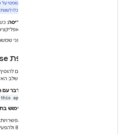
אוטומטי על כל שאר
תוכלו לשנות
פריסה
: כ
האפליקציה
לפני שמשת
הוספת Firebase לאפליקציה במהלך הפיתוח
אם רוצים להוסיף את השילוב עם ase
במהלך שלב האי
לדבר עם ה
 this app
שימוש בתפ
Backend ולהפעיל את השילוב באפליקציה, כמו שמתואר