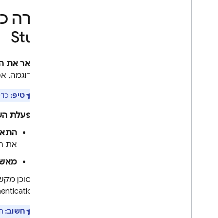
Firebase AI Logic
סקירה כל
Studio
תאר את הר
לדוגמה, אפ
טיפ:
כדי ל
הפעלת השילוב 
התאמ
את ה
מאשר
הסוכן מקשר באופן
entication
חשוב:
הפ