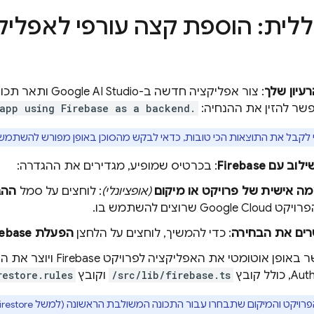
לית: הוספת קצה עורפי לאפליק
עיון שלך
: צור אפליקציה חדשה ב-
Google AI Studio
ותאר תכונ
שר להזין את ההנחיה:
 app using Firebase as a backend.
קבל את התוצאות הכי טובות, כדאי לבקש מהסוכן באופן מפורש להשתמש ב-Firebase כקצה העורפי של האפליק
עם Firebase
: בכרטיס שמופיע, מגדירים את ההגדרה:
ה אישית של פרויקט או מיקום
(אופציונלי)
: לוחצים על סמל
ההג
פרויקט
Google Cloud
שרוצים להשתמש בו.
ים את הבחירה
: כדי להמשיך, לוחצים על הלחצן
הפעלת Firebase
 אוטומטי את האפליקציה לפרויקט Firebase ויוצר את הקודים הדרושים
Auth
, כולל קובץ
/src/lib/firebase.ts
וקובץ
restore.rules
רויקט והמיקום שתבחרו עבור התכונה המשולבת הראשונה (למשל
irestore