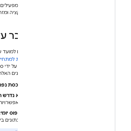
אחרי שמפעילים 
באפליקציה ומזה
הסבר ע
בהתאם למועד שב
בתוכנית למתחילים של oud
שהוקצו על ידי סו
המאפיינים האלה
מכסת נפח
לא נדרש ח
האפשרויות 
איפוס יומי
הנתונים בק