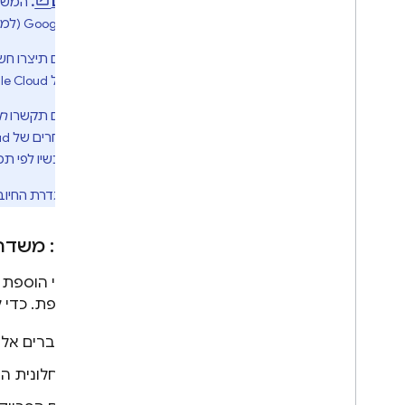
בתשלום
.
המשמע
Google Cloud
(למע
אם תיצרו חשב
של
le Cloud
אם תקשרו
חש
אחרים של
ud
עכשיו לפי תמ
הערה: הגדרת החיוב 
שלב 2: משדרגים את מסד הנתונים
גם אחרי הוספת פ
המשותפת. כדי לה
עוברים אל
בחלונית הנ