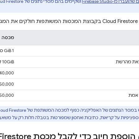
ם שהועברו מ-
Firebase Studio
ושקיימים בהם מסדי נתונים של
ud Firestore
Cloud Firestore
בקבוצת המכסות המשותפות חולקים את המגב
מכסה
‫1 GiB סה"כ
וצאת מהרשת
‫10GiB לחודש
‫40,000 כתיבות ביו
‫50,000 קריאות ביום
ן אמת
‫50,000 עדכונים ביום
במסד הנתונים של האפליקציה כפוף למכסה המשותפת של
loud Firestore
ספציפיות על קריאות, כתיבות ואחסון שמפורטות בטבלה חלות רק על משאב
הוספת חיוב כדי לקבל מכסת
Firestore