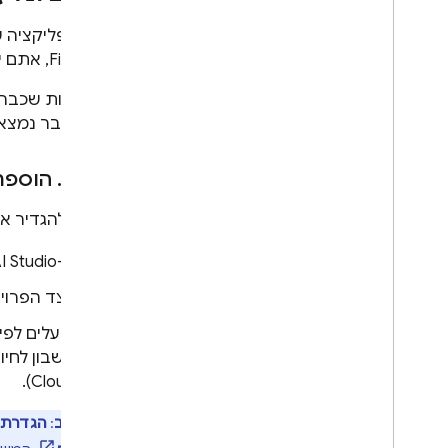
אם האפליקציה ש
Firestore
, אתם יכ
שלכם כבר נמצא במינוי Blaze בתשלום לפי שימוש, וא
שלב 1
.
הוספת 
אפשר להגדיר את
ב-
I Studio
לצד הפרויק
פועלים לפי
חשבון לחיו
).
Cloud
חשוב
:
הגדרת 