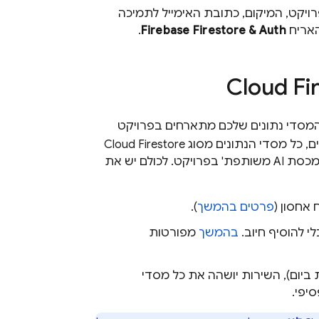
ויקט, המיקום, כתובת האימייל לתמיכה
האריח
Firebase Firestore & Auth
.
Cloud Fi
המסדי נתונים שלכם מתארחים בפרויקט
ם, כל מסדי הנתונים מסוג
Cloud Firestore
ממוקמים באותה קבוצה של מסדי נתונים 'מכסת AI משותפת' בפרויקט. לכולם יש את
אחסון (
פרטים בהמשך
).
י להוסיף חיוב.
בהמשך
מפורטות
לת מכסת שימוש יומית (לדוגמה, 50,000 קריאות ביום), השירות יושהה את כל מסדי
יפי.