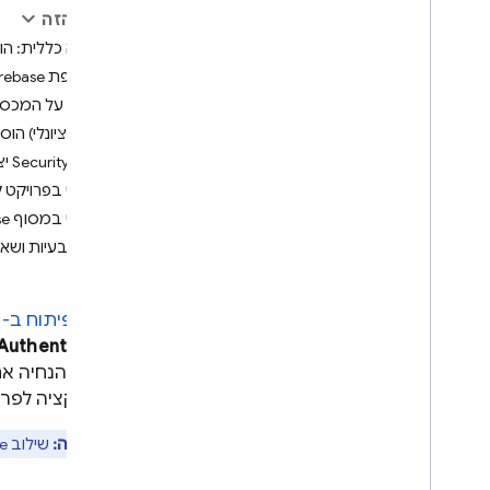
בדף הזה
יכולות של AI אקטיבי כסוכן Firebase
סקירה כללית: הוספת קצ
שרת MCP של Firebase
הוספת Firebase לאפליקציה במהלך הפיתוח
שילוב שירותי Firebase באמצעות
הסבר על המכסה המשותפ
סיוע מ-AI
(אופציונלי) הוספת חיוב 
תוסף Gemini CLI
‫Security Rules יצירה
שילוב עם Google AI Studio
שימוש בפרויקט ק
הודעות
שימוש במסוף Firebase
סקירה כללית
פתרון בעיות ושאל
הגדרת קצה עורפי
כתיבת כללי אבטחה
הוספת תכונות מבוססות-AI
מצב הפיתוח ב-
Authentication
פריסה לאירוח
בעזרת הנחיה אח
תעדוף ופתרון של בעיות
האפליקציה לפרוי
Firebase Studio
הערה:
שילוב Firebase נתמך כרגע רק באפליקציות אינטרנט שנבנו ב-
פיתוח אפליקציות מבוססות-AI