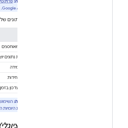
הערה:
פרויקטי
.
Google AI Studio
מסדי נתונים של
מדד
נתונים מאוחסנים
תעבורת נתונים י
יחידות מידה
קריאת יחידות
יחידות עדכון בזמ
הערה:
השימוש 
המגבלות היומיות ה
(אופציונלי)