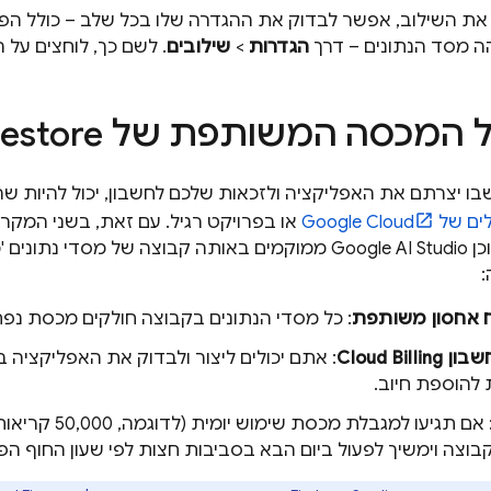
את השילוב, אפשר לבדוק את ההגדרה שלו בכל שלב – כולל הפר
ה מסד הנתונים – דרך
הגדרות
>
שילובים
. לשם כך, לוחצים על 
ל המכסה המשותפת של
restore
ו יצרתם את האפליקציה ולזכאות שלכם לחשבון, יכול להיות ש
Google Cl
או בפרויקט רגיל. עם זאת, בשני המקרי
כן
Google AI Studio
:
 אחסון משותפת
: כל מסדי הנתונים בקבוצה חולקים מכסת נפח 
שבון
Cloud Billing
: אתם יכולים ליצור ולבדוק את האפליקציה בל
להוספת חיוב.
: אם תגיעו למגב
בוצה וימשיך לפעול ביום הבא בסביבות חצות לפי שעון החוף הפס