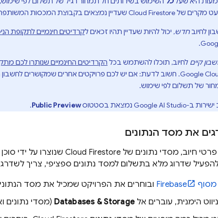
ות היא שעל
כל
השימוש בשירותים חל תמחור רגיל של תשלום לפי שימוש, כולל כל שימוש ב-ebase
ט מקרים של
Cloud Firestore
שעדיין נמצאים בקבוצת המכסות המשותפת)
ון לחיוב
חדש
, יכול להיות שעדיין תהיו זכאים ל
קרדיטים חינמיים לתקופת הניסי
.
Goog
בון קיים
לחיוב, תוכלו להשתמש בכל
הקרדיטים החינמיים שנותרו לכם מתקופ
Google Clo
. חשוב לדעת: אם יש לכם פרויקטים אחרים שמקושרים לחשבון הח
חור של תשלום לפי שימוש.
ישירות ב-
Google AI Studio
נמצאת בסטטוס
Public Preview
.
רטי חיוב, מסדי נתונים של
Cloud Firestore
שנוצרו על ידי סוכן
פעיל שדרוג מלא בתשלום למסד נתונים ספציפי, צריך לשדרג א
מסוף
Firebase
ובוחרים את הפרויקט שמכיל את מסד הנתונים
יווט הימנית, עוברים אל
Databases & Storage
(מסדי נתונים וא