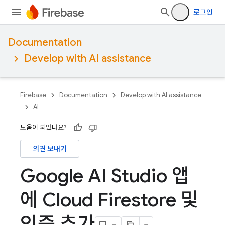
로그인
Documentation
Develop with AI assistance
Firebase
Documentation
Develop with AI assistance
AI
도움이 되었나요?
의견 보내기
Google AI Studio 앱
에 Cloud Firestore 및
인증 추가