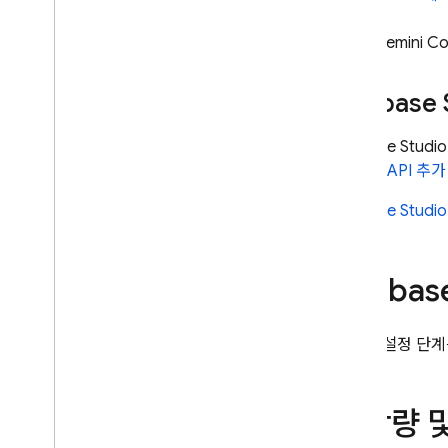
Gemini Co
Firebase 
Firebase Studio
Gemini API
추가 
Firebase Studio
Firebas
자세한 설정 단
할당량 및