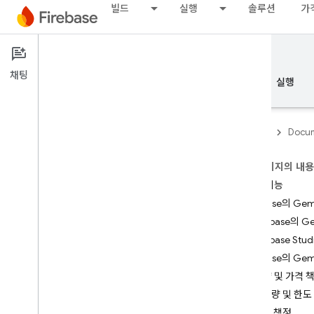
빌드
실행
솔루션
가
Documentation
Gemini in Firebase
채팅
개요
기본사항
AI
빌드
실행
Firebase
Docum
이 페이지의 내
개요
주요 기능
Firebase의 
AI 지원을 통한 개발
Firebase의 Ge
Firebase Stu
AI 지원을 통한 개발
Firebase의 Ge
할당량 및 가격 
Firebase의 Gemini
할당량 및 한도
소개
가격 책정