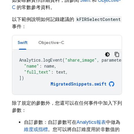
如要瞭解實作詳細資料，請參閱
Swift
和
Objective-
C
的常數參考資料。
以下範例說明如何記錄建議的
kFIRSelectContent
事件：
Swift
Objective-C
Analytics
.
logEvent
(
"share_image"
,
parameters
:
[
"name"
:
name
,
"full_text"
:
text
,
])
MigratedSnippets
.
swift
除了規定的參數外，您還可以在任何事件中加入下列
參數：
自訂參數：自訂參數可在
Analytics
報表
中做為
維度或指標
。您可以將自訂維度用於非數值的