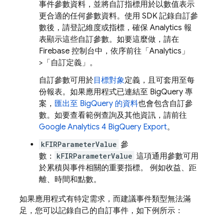
事件參數資料，並將自訂指標用於以數值表示
更合適的任何參數資料。使用 SDK 記錄自訂參
數後，請登記維度或指標，確保 Analytics 報
表顯示這些自訂參數。如要這麼做，請在
Firebase
控制台中，依序前往「Analytics」
>「自訂定義」
。
自訂參數可用於
目標對象
定義，且可套用至每
份報表。如果應用程式已連結至 BigQuery 專
案，
匯出至 BigQuery 的資料
也會包含自訂參
數。如要查看範例查詢及其他資訊，請前往
Google Analytics 4 BigQuery Export
。
kFIRParameterValue
參
數：
kFIRParameterValue
這項通用參數可用
於累積與事件相關的重要指標。 例如收益、距
離、時間和點數。
如果應用程式有特定需求，而建議事件類型無法滿
足，您可以記錄自己的自訂事件，如下例所示：