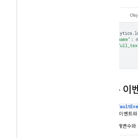
Swift
Obj
Analytics
.
l
"name"
:
"full_tex
])
기본 이
setDefaultEv
는 모든 이벤트와
맞춤 매개변수와 