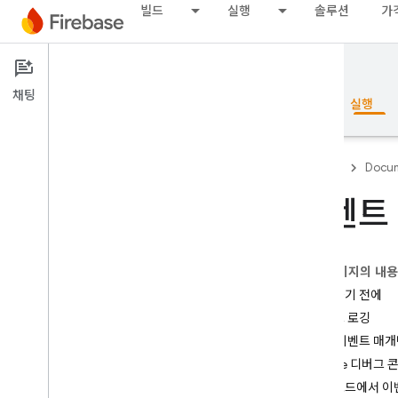
빌드
실행
솔루션
가
Documentation
Analytics
채팅
개요
기본사항
AI
빌드
실행
Firebase
Docum
이벤트
개요
이 페이지의 내
RELEASE
시작하기 전에
Test Lab
이벤트 로깅
기본 이벤트 매개
App Distribution
Xcode 디버그
대시보드에서 이
모니터링