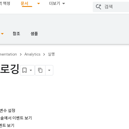
격 책정
문서
더보기
참조
샘플
entation
Analytics
실행
 로깅
용
변수 설정
 콘솔에서 이벤트 보기
벤트 보기