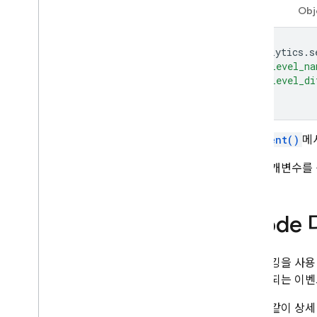
Swift
Obj
Analytics
.
s
"level_na
"level_di
])
logEvent()
메
기본 매개변수를
Xcode
상세 로깅을 사용
로 로깅되는 이벤
다음과 같이 상세