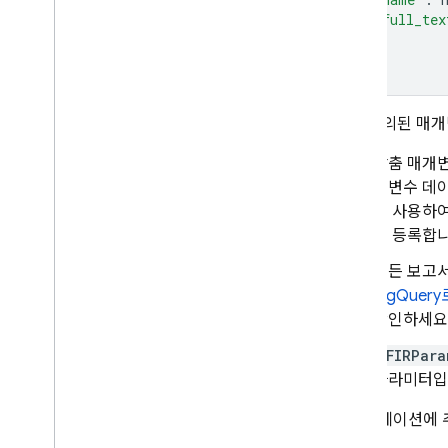
"full_tex
Cloud Messaging
])
In-App Messaging
사전 정의된 매개
Google Ad
Mob
맞춤 매개
Google Ads
개변수 데이
를 사용하
Dynamic Links
을 등록합
관련 제품
모든 보고서
BigQuer
Authentication
확인하세요
Extensions
kFIRPara
파라미터입니
애플리케이션에 추
니다.