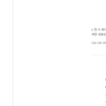
달리 명시되지 않는 한 이 
가 부여됩니다. 자세한 내용
최종 업데이트: 2026-04-08
알아보기
개발자 가이드
SDK 및 API 참조
샘플
라이브러리
GitHub