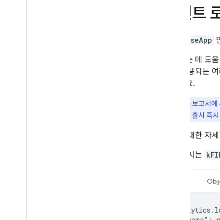
사용자 ID 설정
이벤트 
데이터 수집 및 사용 구성
일반적인 측정 시나리오 구현
FirebaseApp
화면 조회수 측정
시작하는 데 도움
전자상거래 측정
으로 사용되는 여
광고 수익 측정
조하세요.
인앱 구매 측정
참고:
보고서에 
데이터 분석
신 기능도 출시 즉시
보고서 이해하기
구현에 대한 자
특수 사례 구현
Web
View에서 사용
다음 예시는
kFI
Cloud 함수로 확장
Swift
Obj
문제 해결
디버깅 이벤트
오류 코드
Analytics
.
l
"name"
: