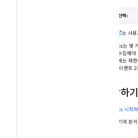
Crashlytics
플랫폼 선택:
Performance Monitoring
이벤트
는 사용
반복
Analytics
는 몇 
Remote Config
추가로 수집해야 
총 볼륨에는 제한
A
/
B Testing
로 다른 이벤트 
참여
Analytics
시작하기
소개
시작하기
Analytics
시작하
앱에서 애널리틱스 설정
캠페인 기여 분
이벤트 로깅
사용자 속성 설정