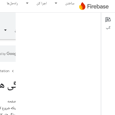
ساختن
اجرا کن
راه‌حل‌ها
Analytics
Documentation
گپ
نمای کلی
مبانی
هوش مصنوعی
ساختن
نمای کلی
tation
Firebase
رهایی
ویژگی ها
Test Lab
در این صفحه
App Distribution
قبل از اینکه شروع ک
نظارت کنید
تنظیم ویژگی‌های کار