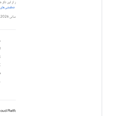
جز در مواردی که غیر از این ذک
اطلاع از جزئیات، به
خطمشی‌های سایت elopers
تاریخ آخرین به‌روزرسانی 2026-08-04 به‌وقت ساعت هماهنگ جهانی.
بدانید
م
راهنماهای برنامه‌نویسان
ا
مرجع «میانای برنامه‌سازی کاربردی» و «کیت توسعه نرم‌افزار»
t
نمونه
X
کتابخانه‌ها
e
GitHub
ح
oud Platform
Firebase
Chrome
Android