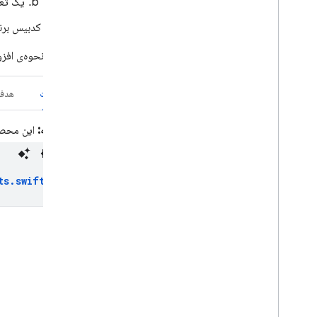
یک تعر
عیب یابی
در کدبیس برنا
رویدادهای اشکال زدایی
کدهای خطا
مثال زیر نحوه‌ی اف
Cloud Messaging
سویفت
هدف
In-App Messaging
توجه:
این محصول Firebase در atchOS target
Google Ad
Mob
ts
.
swift
Google Ads
Dynamic Links
محصولات مرتبط
Authentication
Extensions