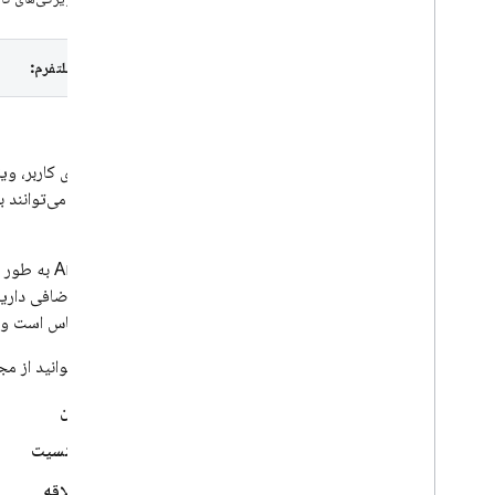
Crashlytics
انتخاب پلتفرم:
Performance Monitoring
تکرار کنید
ویژگی‌های کاربر، وی
Remote Config
ویژگی‌ها می‌توانند 
کنید.
A
/
B Testing
Analytics
به طور خ
مشغول کردن
Analytics
بزرگ حساس است و تن
مقدمه
شما نمی‌توانید از م
شروع به کار
سن
Analytics را در برنامه خود تنظیم
کنید
جنسیت
ثبت رویدادها
علاقه