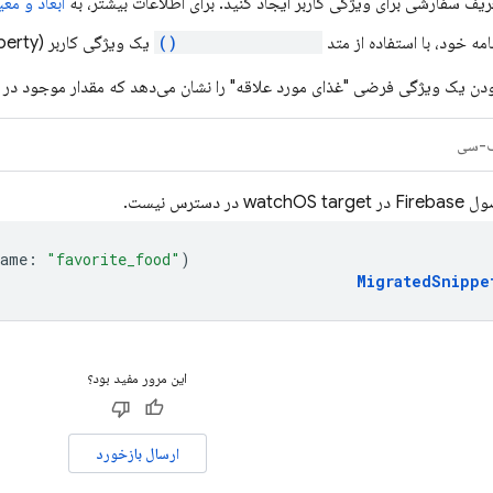
یف سفارشی برای ویژگی کاربر ایجاد کنید. برای اطلاعات بیشتر، به
ابعاد و مع
مه خود، با استفاده از متد
setUserProperty()
یک ویژگی کاربر (user property) تنظیم کنید.
زودن یک ویژگی فرضی "غذای مورد علاقه" را نشان می‌دهد که مقدار موجود در
-سی
w در دسترس نیست.
Name
:
"favorite_food"
)
MigratedSnippe
این مرور مفید بود؟
ارسال بازخورد