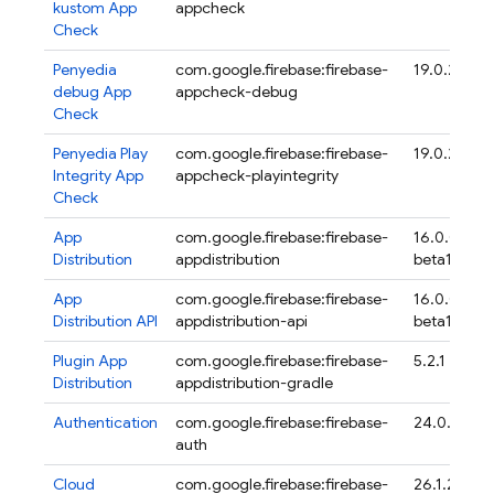
kustom
App
appcheck
Check
Penyedia
com.google.firebase:firebase-
19.0.2
debug
App
appcheck-debug
Check
Penyedia Play
com.google.firebase:firebase-
19.0.2
Integrity
App
appcheck-playintegrity
Check
App
com.google.firebase:firebase-
16.0.0-
Distribution
appdistribution
beta17
App
com.google.firebase:firebase-
16.0.0-
Distribution
API
appdistribution-api
beta17
Plugin
App
com.google.firebase:firebase-
5.2.1
Distribution
appdistribution-gradle
Authentication
com.google.firebase:firebase-
24.0.1
auth
Cloud
com.google.firebase:firebase-
26.1.2