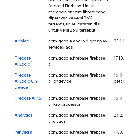
Android Firebase. Untuk
mempelajari versi library yang
dipetakan ke versi
BoM
tertentu, tinjau catatan rilis
untuk versi
BoM
tersebut.
AdMob
com.google.android.gms:play-
25.1.0
services-ads
Firebase
com.google.firebase:firebase-
17.10.1
1
AI Logic
ai
Firebase
com.google.firebase:firebase-
16.0.0-
AI Logic On-
ai-ondevice
beta01
Device
Firebase AI KSP
com.google.firebase:firebase-
16.0.1
ai-ksp-processor
Analytics
com.google.firebase:firebase-
23.2.0
analytics
Penyedia
com.google.firebase:firebase-
19.0.2