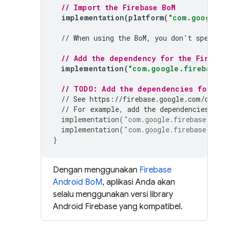
// Import the 
Firebase BoM
implementation
(
platform
(
"com.google.f
// When using the 
BoM
, you don't specify
// Add the dependency for the Firebas
implementation
(
"com.google.firebase:f
// TODO: Add the dependencies for any
// See https://firebase.google.com/docs/
// For example, add the dependencies for
implementation
(
"com.google.firebase:fire
implementation
(
"com.google.firebase:fire
}
Dengan menggunakan
Firebase
Android BoM
, aplikasi Anda akan
selalu menggunakan versi library
Android Firebase yang kompatibel.