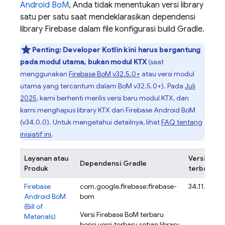
Android BoM
, Anda tidak menentukan versi library
satu per satu saat mendeklarasikan dependensi
library Firebase dalam file konfigurasi build Gradle.
Penting:
Developer Kotlin kini harus bergantung
pada modul utama, bukan modul KTX
(saat
menggunakan
Firebase BoM
v32.5.0+
atau versi modul
utama yang tercantum dalam
BoM
v32.5.0+). Pada
Juli
2025
, kami berhenti merilis versi baru modul KTX, dan
kami menghapus library KTX dari
Firebase Android BoM
(v34.0.0). Untuk mengetahui detailnya, lihat
FAQ tentang
inisiatif ini
.
Layanan atau
Versi
Dependensi Gradle
Produk
terbaru
Firebase
com.google.firebase:firebase-
34.11.0
Android BoM
bom
(
Bill of
Versi
Firebase BoM
terbaru
Materials
)
berisi versi terbaru setiap library