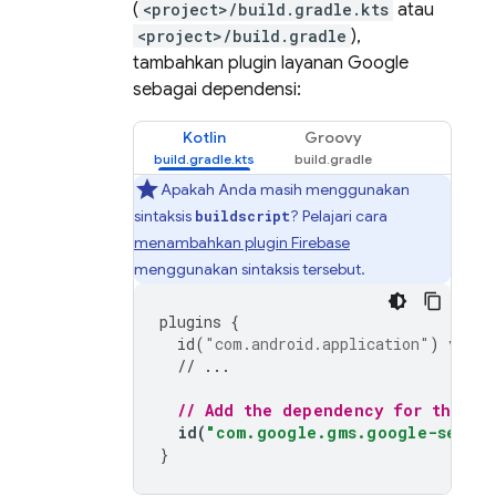
(
<project>/build.gradle.kts
atau
<project>/build.gradle
),
tambahkan plugin layanan Google
sebagai dependensi:
Kotlin
Groovy
Apakah Anda masih menggunakan
sintaksis
? Pelajari cara
buildscript
menambahkan plugin Firebase
menggunakan sintaksis tersebut.
plugins
{
id
(
"com.android.application"
)
versi
// ...
// Add the dependency for the Go
id
(
"com.google.gms.google-servic
}