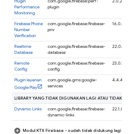
Plugin
com.google.firebase:perf-
2.0.2
Performance
plugin
Monitoring
Firebase Phone
com.google.firebase:firebase-
16.0.0
Number
pnv
Verification
Realtime
com.google.firebase:firebase-
22.0.1
Database
database
Remote
com.google.firebase:firebase-
23.0.1
Config
config
Plugin layanan
com.google.gms:google-
4.4.4
services
Google Play
LIBRARY YANG TIDAK DIGUNAKAN LAGI ATAU TIDAK DID
Dynamic Links
com.google.firebase:firebase-
22.1.0
dynamic-links
Modul KTX Firebase - sudah tidak didukung lagi