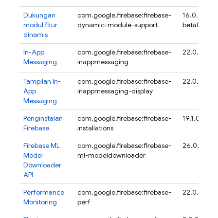
Dukungan
com.google.firebase:firebase-
16.0.0-
modul fitur
dynamic-module-support
beta04
dinamis
In-App
com.google.firebase:firebase-
22.0.2
Messaging
inappmessaging
Tampilan
In-
com.google.firebase:firebase-
22.0.2
App
inappmessaging-display
Messaging
Penginstalan
com.google.firebase:firebase-
19.1.0
Firebase
installations
Firebase ML
com.google.firebase:firebase-
26.0.1
Model
ml-modeldownloader
Downloader
API
Performance
com.google.firebase:firebase-
22.0.4
Monitoring
perf