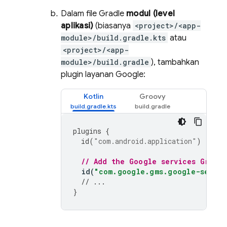
Dalam file Gradle
modul (level
aplikasi)
(biasanya
<project>/<app-
module>/build.gradle.kts
atau
<project>/<app-
module>/build.gradle
), tambahkan
plugin layanan Google:
Kotlin
Groovy
plugins
{
id
(
"com.android.application"
)
// Add the Google services Gradle
id
(
"com.google.gms.google-servic
// ...
}