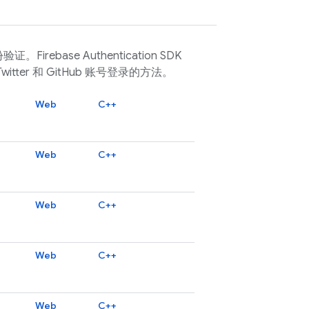
份验证。
Firebase Authentication
SDK
itter 和 GitHub 账号登录的方法。
Web
C++
Web
C++
Web
C++
Web
C++
Web
C++