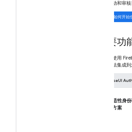
用户活动和审核日
电话号码验证
了解如何开始
App Check
SQL Connect
主要功
Cloud Firestore
您可以使用
Fire
登录方法集成到
Realtime Database
FirebaseUI
Aut
Storage
安全规则
普适性身份
决方案
App Hosting
Hosting