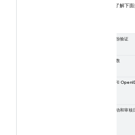
请详细了解下面
功能
多重身份验证
屏蔽函数
SAML 和 OpenI
供方
用户活动和审核