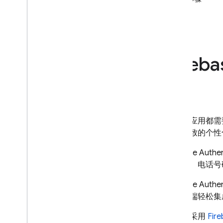
i
OS+
Android
Flutter
Web
Fireba
C++
Unity
Admin
以编程方式配置 OAuth 身份提供
方
大多数应用都需
使用 Firebase CLI 配置身份验证提
提供一致的个性
供方
自定义电子邮件操作处理程序
Firebase Authen
通过 Cloud Functions 扩展
过密码、电话号码、
使用屏蔽函数进行扩展
Firebase Authen
向自定义网域发送电子邮件
定义后端轻松集
案例研究
使用限制
升级为采用
Fire