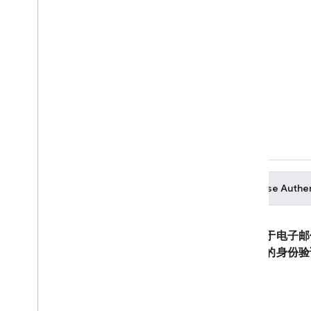
Cloud Functions
Extensions
Firebase ML
相关产品
Cloud Messaging
Remote Config
Firebase Authe
基于电子邮
码的身份验