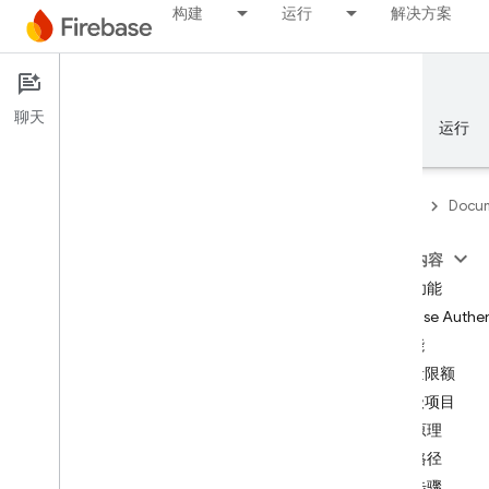
构建
运行
解决方案
Documentation
Authentication
聊天
概览
基础知识
AI
构建
运行
Firebase
Docum
本页内容
概览
主要功能
Firebase Authen
Emulator Suite
功能
用量限额
Authentication
升级项目
简介
工作原理
哪里可以开始？
实现路径
Firebase 项目用户
后续步骤