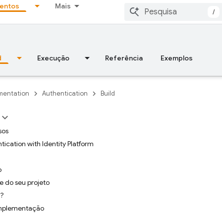
entos
Mais
/
d
Execução
Referência
Exemplos
entation
Authentication
Build
sos
tication with Identity Platform
o
 do seu projeto
a?
mplementação