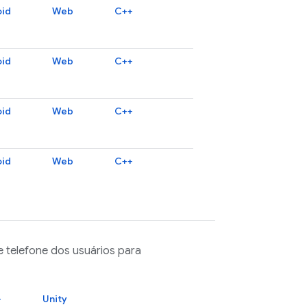
oid
Web
C++
oid
Web
C++
oid
Web
C++
oid
Web
C++
 telefone dos usuários para
+
Unity