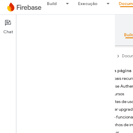
Build
Execução
Docum
Documentation
Authentication
Chat
Visão geral
Princípios básicos
AI
Buil
Firebase
Docum
Nesta página
Visão geral
Principais recur
Firebase Authen
Pacote de emuladores
Recursos
Limites de us
Authentication
Fazer upgrade
Introdução
Como funcion
Por onde começo?
Caminhos de i
Usuários em projetos do Firebase
A seguir