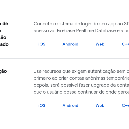
o de
Conecte o sistema de login do seu app ao 
e
acesso ao
Firebase Realtime Database
e a o
ção
iOS
Android
Web
C+
zado
ção
Use recursos que exigem autenticação sem qu
primeiro ao criar contas anônimas temporárias
depois, será possível fazer upgrade da cont
que o usuário possa continuar de onde paro
iOS
Android
Web
C+