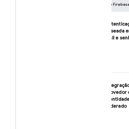
SDK do
Firebas
Autentica
baseada e
mail e sen
Integraçã
provedor 
identidad
federado