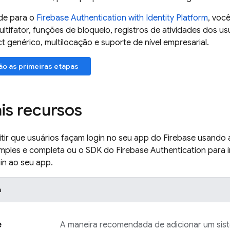
de para o
Firebase Authentication
with Identity Platform
, voc
ltifator, funções de bloqueio, registros de atividades dos us
genérico, multilocação e suporte de nível empresarial.
ão as primeiras etapas
ais recursos
itir que usuários façam login no seu app do
Firebase
usando 
imples e completa ou o SDK do
Firebase Authentication
para 
in ao seu app.
h
e
A maneira recomendada de adicionar um sist