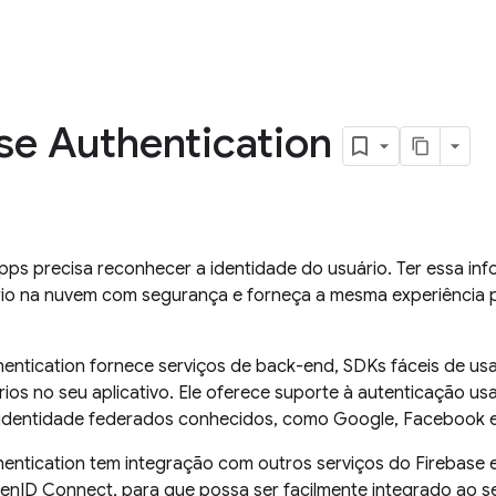
se Authentication
pps precisa reconhecer a identidade do usuário. Ter essa in
io na nuvem com segurança e forneça a mesma experiência p
hentication
fornece serviços de back-end, SDKs fáceis de usar
rios no seu aplicativo. Ele oferece suporte à autenticação u
identidade federados conhecidos, como Google, Facebook e T
hentication
tem integração com outros serviços do
Firebase
e
enID Connect, para que possa ser facilmente integrado ao s