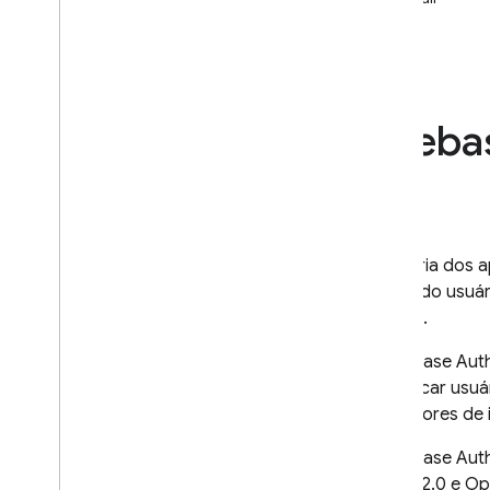
i
OS+
Android
Flutter
Web
Fireba
C++
Unity
Admin
Configurar provedores de
identidade OAuth de maneira
programática
A maioria dos a
dados do usuár
Configurar provedores de
autenticação usando a CLI do
usuário.
Firebase
Personalizar gerenciador de
O
Firebase Aut
ações de e-mail
autenticar usuá
Ampliar com Cloud Functions
provedores de 
Estender com funções de
bloqueio
O
Firebase Aut
OAuth 2.0 e Op
Enviar domínios personalizados