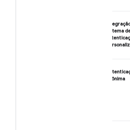
Integraçã
sistema d
autentica
personali
Autentica
anônima