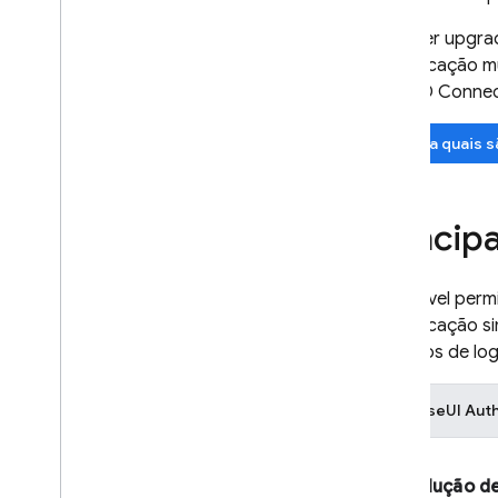
por e-mail
Ao fazer upgra
Estudos de caso
autenticação mu
Limites de uso
OpenID Connect 
Verificação do número de
Saiba quais s
telefone
App Check
Princip
SQL Connect
É possível perm
Cloud Firestore
autenticação s
métodos de log
Realtime Database
FirebaseUI
Aut
Storage
Regras de segurança
Solução d