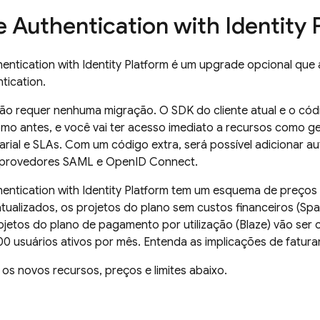
e Authentication
with Identity 
hentication
with Identity Platform
é um upgrade opcional que a
tication
.
ão requer nenhuma migração. O SDK do cliente atual e o cód
mo antes, e você vai ter acesso imediato a recursos como ge
arial e SLAs. Com um código extra, será possível adicionar au
 provedores SAML e OpenID Connect.
hentication
with Identity Platform
tem um esquema de preços 
ualizados, os projetos do plano sem custos financeiros (Spar
rojetos do plano de pagamento por utilização (Blaze) vão ser
0 usuários ativos por mês. Entenda as implicações de fatur
 os novos recursos, preços e limites abaixo.