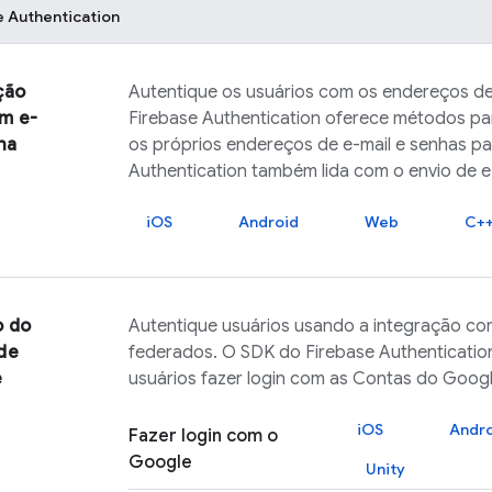
e Authentication
ção
Autentique os usuários com os endereços de
m e-
Firebase Authentication
oferece métodos para
ha
os próprios endereços de e-mail e senhas pa
Authentication
também lida com o envio de e-
iOS
Android
Web
C+
o do
Autentique usuários usando a integração co
de
federados. O SDK do
Firebase Authenticatio
e
usuários fazer login com as Contas do Googl
iOS
Andr
Fazer login com o
Google
Unity