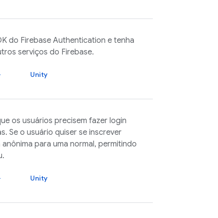
SDK do
Firebase Authentication
e tenha
utros serviços do
Firebase
.
+
Unity
e os usuários precisem fazer login
. Se o usuário quiser se inscrever
a anônima para uma normal, permitindo
u.
+
Unity