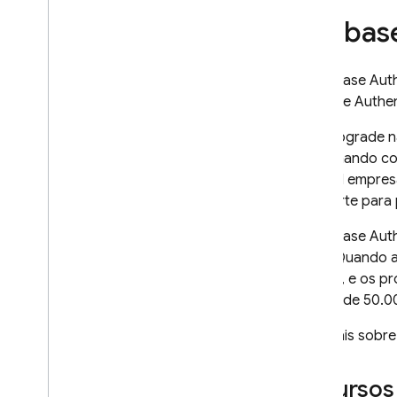
Firebas
O
Firebase Aut
Firebase Authen
Esse upgrade n
funcionando co
de nível empres
e suporte para
O
Firebase Aut
base. Quando at
por dia, e os p
custos de 50.00
Leia mais sobre
Recursos