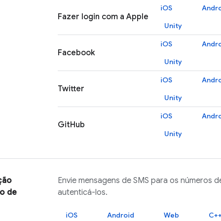
iOS
Andr
Fazer login com a Apple
Unity
iOS
Andr
Facebook
Unity
iOS
Andr
Twitter
Unity
iOS
Andr
GitHub
Unity
ção
Envie mensagens de SMS para os números de
o de
autenticá-los.
iOS
Android
Web
C+