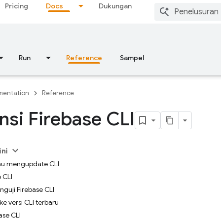
Pricing
Docs
Dukungan
Run
Reference
Sampel
entation
Reference
nsi Firebase CLI
ini
au mengupdate CLI
e CLI
guji Firebase CLI
 versi CLI terbaru
ase CLI