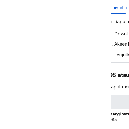
biner mandiri
REST
Agar dapat 
RPC
Downl
Akses 
Lanjut
mac
OS atau
Anda dapat me
Opsi
skrip penginst
otomatis