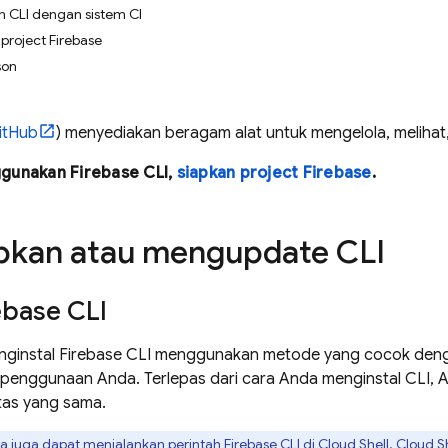
CLI dengan sistem CI
 project Firebase
son
itHub
) menyediakan beragam alat untuk mengelola, melihat
ggunakan
Firebase
CLI,
siapkan project Firebase
.
pkan atau mengupdate CLI
ebase
CLI
nginstal
Firebase
CLI menggunakan metode yang cocok dengan
penggunaan Anda. Terlepas dari cara Anda menginstal CLI, A
tas yang sama.
 juga dapat menjalankan perintah
Firebase
CLI di
Cloud Shell
.
Cloud Sh