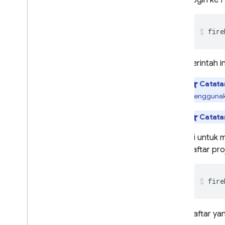
Login ke 
fire
Perintah 
Catata
menggunakan
Catata
Uji untuk
daftar pro
fire
Daftar ya