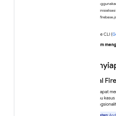
Menggunakan 
Cloud Firestore Index Definition
Format
Menginisialisasi
Emulator Suite UI Log Query
File firebase.j
Syntax
Emulator Suite Security Rules Unit
Testing Library
Firebase
CLI (
G
Sebelum men
Cloud Shell reference
i
OS — Swift
Menyia
i
OS — Objective-C
Instal
Fir
Android — Kotlin
Anda dapat me
Android — Java
dan/atau kasus 
dan fungsionali
Java
Script — modular
Catatan:
Anda