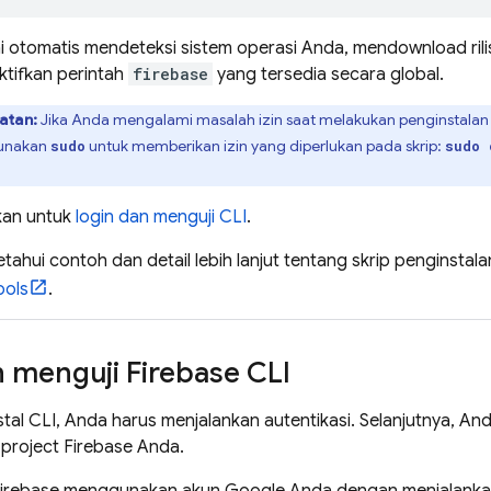
ini otomatis mendeteksi sistem operasi Anda, mendownload ril
tifkan perintah
firebase
yang tersedia secara global.
atan:
Jika Anda mengalami masalah izin saat melakukan penginstalan
unakan
untuk memberikan izin yang diperlukan pada skrip:
sudo
sudo 
kan untuk
login dan menguji CLI
.
ahui contoh dan detail lebih lanjut tentang skrip penginstala
ools
.
n menguji
Firebase
CLI
tal CLI, Anda harus menjalankan autentikasi. Selanjutnya, A
roject Firebase Anda.