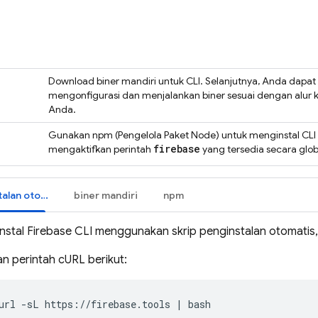
Download biner mandiri untuk CLI. Selanjutnya, Anda dapat
mengonfigurasi dan menjalankan biner sesuai dengan alur k
Anda.
Gunakan npm (Pengelola Paket Node) untuk menginstal CLI
firebase
mengaktifkan perintah
yang tersedia secara glob
skrip penginstalan otomatis
biner mandiri
npm
nstal
Firebase
CLI menggunakan skrip penginstalan otomatis, i
an perintah cURL berikut:
url -sL https://firebase.tools | bash