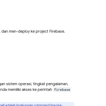
, dan men-deploy ke project Firebase.
 sistem operasi, tingkat pengalaman,
nda memiliki akses ke perintah
firebase
ell
adalah lingkungan command line pra-