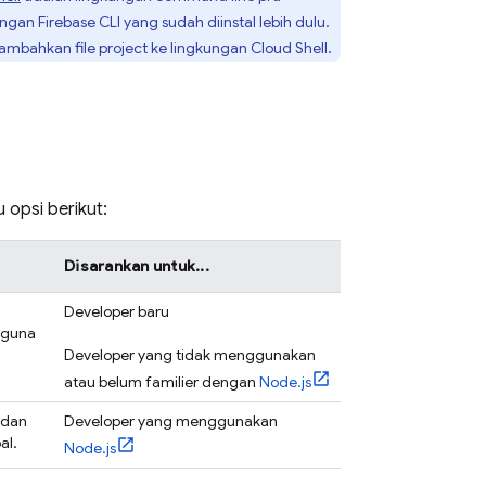
dengan
Firebase
CLI yang sudah diinstal lebih dulu.
ambahkan file project ke lingkungan
Cloud Shell
.
opsi berikut:
Disarankan untuk...
Developer baru
 guna
Developer yang tidak menggunakan
atau belum familier dengan
Node.js
 dan
Developer yang menggunakan
al.
Node.js