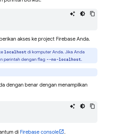
perintah berikut:
erikan akses ke project Firebase Anda.
ke
di komputer Anda. Jika Anda
localhost
kan perintah dengan flag
.
--no-localhost
Anda dengan benar dengan menampilkan
cantum di
Firebase
console
.