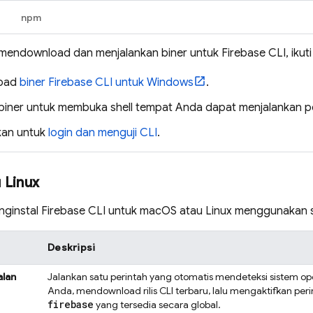
npm
mendownload dan menjalankan biner untuk
Firebase
CLI, ikut
oad
biner
Firebase
CLI untuk Windows
.
biner untuk membuka shell tempat Anda dapat menjalankan p
kan untuk
login dan menguji CLI
.
 Linux
nginstal
Firebase
CLI untuk macOS atau Linux menggunakan sa
Deskripsi
alan
Jalankan satu perintah yang otomatis mendeteksi sistem op
Anda, mendownload rilis CLI terbaru, lalu mengaktifkan per
firebase
yang tersedia secara global.