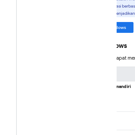
autentikasi berbas
Java
Script - compat
(namespaced)
Hal ini menjadika
Windows
Node
.
js (client)
Flutter
Windows
Anda dapat me
Unity
C++
Opsi
biner mandiri
Cloud Functions
SQL Connect
npm
Security Rules
Admin SDK