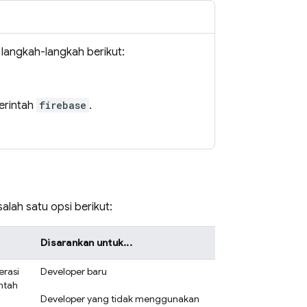
i langkah-langkah berikut:
erintah
firebase
.
lah satu opsi berikut:
Disarankan untuk...
erasi
Developer baru
intah
Developer yang tidak menggunakan