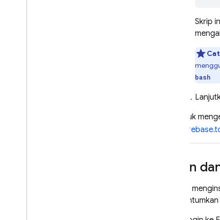
Skrip 
mengak
Cat
mengg
bash
Lanjut
Untuk menget
di
firebase.t
Login da
Setelah mengins
mencantumkan p