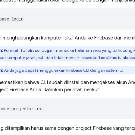
Firebase menggunakan akun Google Anda dengan menjalankan 
base login
ini menghubungkan komputer lokal Anda ke Firebase dan memb
n:
Perintah
membuka halaman web yang terhubung 
firebase login
 komputer jarak jauh dan tidak memiliki akses ke
, jalan
localhost
n:
Anda juga dapat
menggunakan
Firebase
CLI dengan sistem CI
.
 memastikan bahwa CLI sudah diinstal dan mengakses akun 
ject Firebase Anda. Jalankan perintah berikut:
base projects:list
ng ditampilkan harus sama dengan project Firebase yang ter