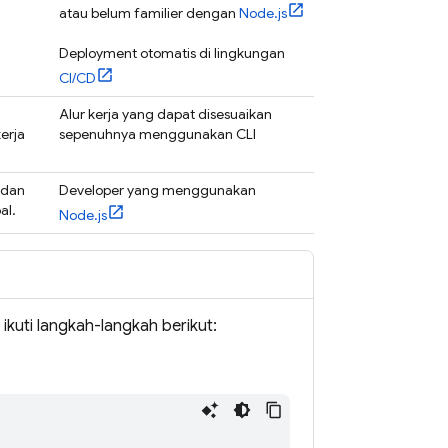
atau belum familier dengan
Node.js
Deployment otomatis di lingkungan
CI/CD
Alur kerja yang dapat disesuaikan
erja
sepenuhnya menggunakan CLI
 dan
Developer yang menggunakan
al.
Node.js
kuti langkah-langkah berikut: