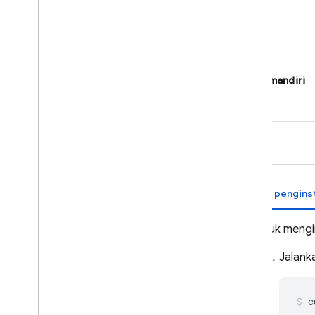
biner mandiri
npm
Untuk mengi
Jalank
c