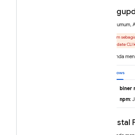
Mengupda
Secara umum, 
Dalam sebagia
mengupdate CLI ke
Cara Anda meng
Windows
biner 
npm
: 
Uninstal