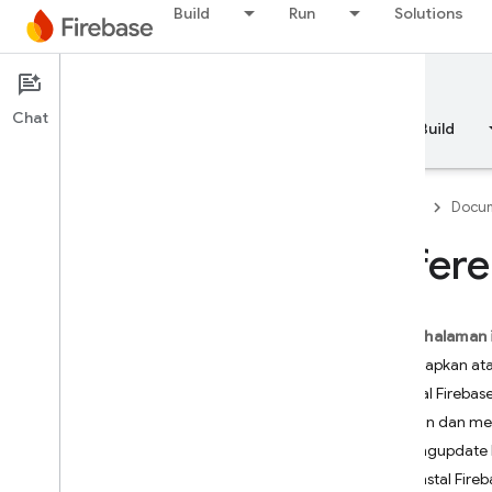
Build
Run
Solutions
Documentation
Chat
Ringkasan
Fundamentals
AI
Build
Firebase
Docum
Refere
API Reference
Pada halaman 
Firebase CLI reference
Menyiapkan at
Overview
Instal Firebas
auth:import and auth:export
Login dan men
Firebase Realtime Database
Mengupdate ke
Operation Types
Uninstal Fireb
Deploy Targets