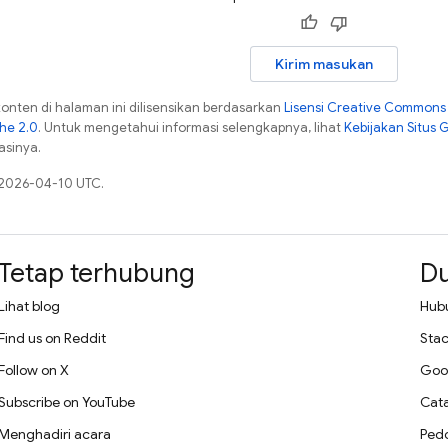
Kirim masukan
konten di halaman ini dilisensikan berdasarkan
Lisensi Creative Commons A
che 2.0
. Untuk mengetahui informasi selengkapnya, lihat
Kebijakan Situs 
asinya.
a 2026-04-10 UTC.
Tetap terhubung
D
Lihat blog
Hub
Find us on Reddit
Stac
Follow on X
Goo
Subscribe on YouTube
Cata
Menghadiri acara
Ped