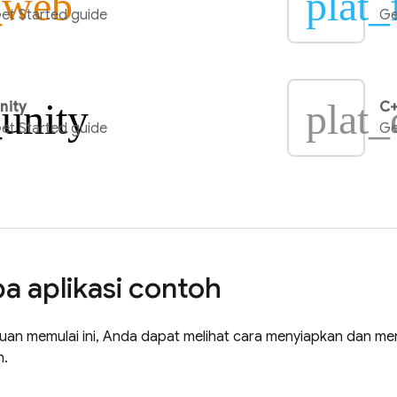
_web
plat_
et Started guide
Ge
_unity
plat_
nity
C+
et Started guide
Ge
 aplikasi contoh
nduan memulai ini, Anda dapat melihat cara menyiapkan dan 
h.