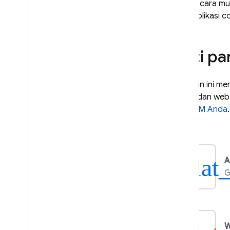
Pelajari cara 
Crashlytics
coba aplikasi c
Performance Monitoring
Ikuti p
MELAKUKAN ITERASI
Remote Config
Panduan ini me
seluler dan web
A
/
B Testing
dan
FCM
Anda
.
ENGAGE
Analytics
plat
A
G
Cloud Messaging
Pengantar
Ringkasan arsitektur FCM
Mulai