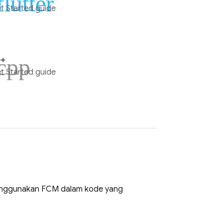
flutter
t Started guide
cpp
+
t Started guide
menggunakan
FCM
dalam kode yang