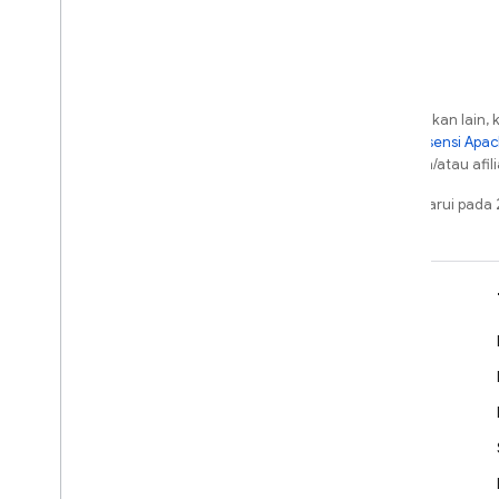
Google Ads
Dynamic Links
PRODUK TERKAIT
Kecuali dinyatakan lain, 
berdasarkan
Lisensi Apa
Authentication
dari Oracle dan/atau afili
Extensions
Terakhir diperbarui pad
Pelajari
Panduan developer
Referensi API & SDK
Sampel
Library
GitHub