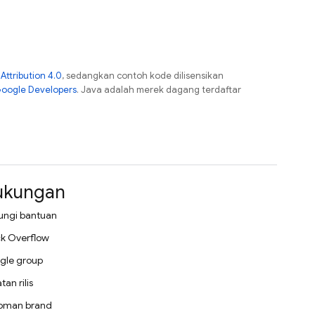
ttribution 4.0
, sedangkan contoh kode dilisensikan
Google Developers
. Java adalah merek dagang terdaftar
ukungan
ungi bantuan
k Overflow
gle group
tan rilis
oman brand