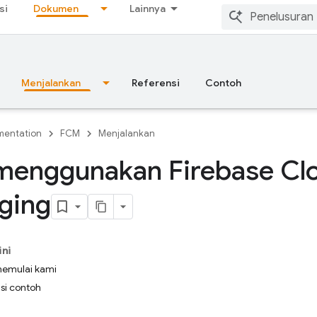
si
Dokumen
Lainnya
Menjalankan
Referensi
Contoh
entation
FCM
Menjalankan
menggunakan Firebase Cl
ging
ini
memulai kami
si contoh