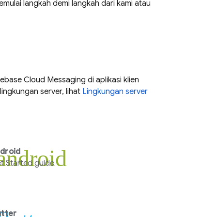
emulai langkah demi langkah dari kami atau
rebase Cloud Messaging
di aplikasi klien
ingkungan server, lihat
Lingkungan server
android
droid
t Started guide
utter