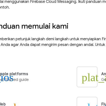
mulai menggunakan
Firebase Cloud Messaging
. Ikuti panduan m
ontoh.
anduan memulai kami
mberikan petunjuk langkah demi langkah untuk menyiapkan
Fi
 Anda agar Anda dapat mengirim pesan dengan andal. Untuk l
_ios
plat_
pple platforms
An
et Started guide
Ge
Web
Fl