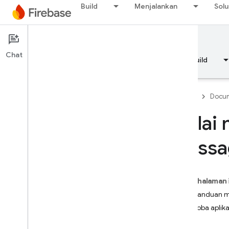
Build
Menjalankan
Solu
Documentation
FCM
Chat
Ringkasan
Dasar-dasar
AI
Build
Firebase
Docum
Mulai 
Ringkasan
Messa
RELEASE
Test Lab
Pada halaman 
Ikuti panduan 
App Distribution
Mencoba aplika
MEMANTAU