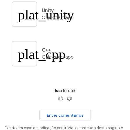
plat_unity
Unity
Quickstart app
plat_cpp
C++
Quickstart app
Isso foi útil?
Envie comentários
Exceto em caso de indicação contrária, o conteúdo desta página é