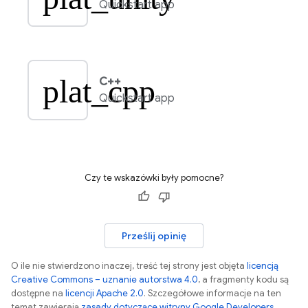
Quickstart app
plat_cpp
C++
Quickstart app
Czy te wskazówki były pomocne?
Prześlij opinię
O ile nie stwierdzono inaczej, treść tej strony jest objęta
licencją
Creative Commons – uznanie autorstwa 4.0
, a fragmenty kodu są
dostępne na
licencji Apache 2.0
. Szczegółowe informacje na ten
temat zawierają
zasady dotyczące witryny Google Developers
.