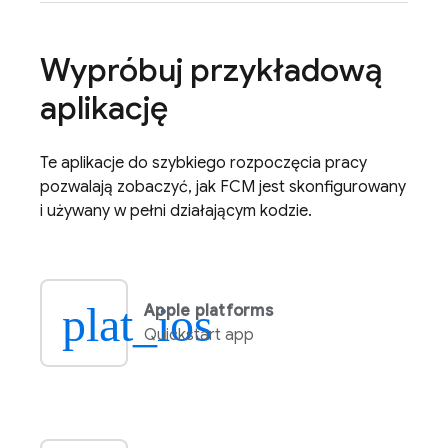
Wypróbuj przykładową
aplikację
Te aplikacje do szybkiego rozpoczęcia pracy
pozwalają zobaczyć, jak
FCM
jest skonfigurowany
i używany w pełni działającym kodzie.
plat_ios
Apple platforms
Quickstart app