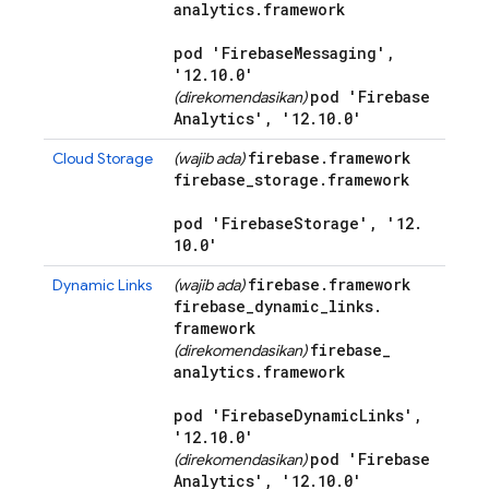
analytics
.
framework
pod 'Firebase
Messaging'
,
'12
.
10
.
0'
pod 'Firebase
(direkomendasikan)
Analytics'
,
'12
.
10
.
0'
firebase
.
framework
Cloud Storage
(wajib ada)
firebase
_
storage
.
framework
pod 'Firebase
Storage'
,
'12
.
10
.
0'
firebase
.
framework
Dynamic Links
(wajib ada)
firebase
_
dynamic
_
links
.
framework
firebase
_
(direkomendasikan)
analytics
.
framework
pod 'Firebase
Dynamic
Links'
,
'12
.
10
.
0'
pod 'Firebase
(direkomendasikan)
Analytics'
,
'12
.
10
.
0'