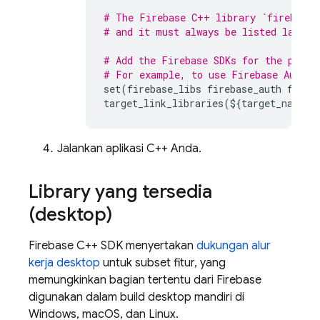
# The Firebase C++ library `firebase_
# and it must always be listed last.
# Add the Firebase SDKs for the produ
# For example, to use 
Firebase Authen
set
(
firebase_libs
firebase_auth
fireb
target_link_libraries
(
$
{
target_name
}
Jalankan aplikasi C++ Anda.
Library yang tersedia
(desktop)
Firebase
C++
SDK menyertakan
dukungan alur
kerja desktop
untuk subset fitur, yang
memungkinkan bagian tertentu dari Firebase
digunakan dalam build desktop mandiri di
Windows, macOS, dan Linux.