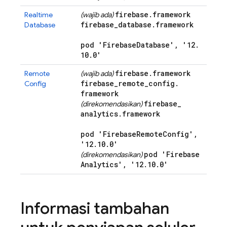
firebase
.
framework
Realtime
(wajib ada)
firebase
_
database
.
framework
Database
pod 'Firebase
Database'
,
'12
.
10
.
0'
firebase
.
framework
Remote
(wajib ada)
firebase
_
remote
_
config
.
Config
framework
firebase
_
(direkomendasikan)
analytics
.
framework
pod 'Firebase
Remote
Config'
,
'12
.
10
.
0'
pod 'Firebase
(direkomendasikan)
Analytics'
,
'12
.
10
.
0'
Informasi tambahan