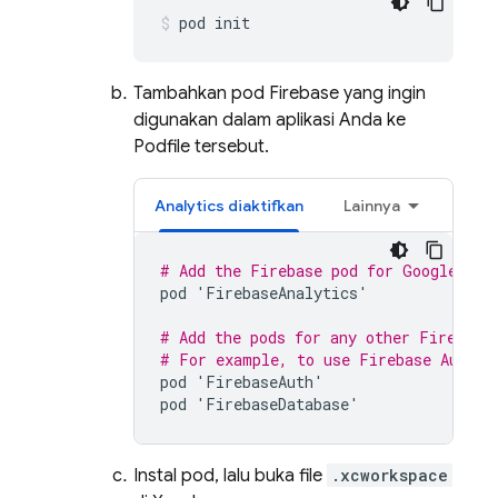
pod init
Tambahkan pod Firebase yang ingin
digunakan dalam aplikasi Anda ke
Podfile tersebut.
Analytics
diaktifkan
Lainnya
# Add the Firebase pod for 
Google Ana
pod
'
FirebaseAnalytics
'
# Add the pods for any other Firebase
# For example, to use 
Firebase Authen
pod
'
FirebaseAuth
'
pod
'
FirebaseDatabase
'
Instal pod, lalu buka file
.xcworkspace