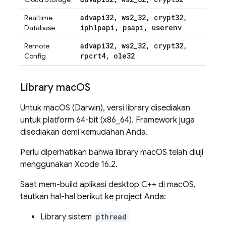
advapi32
,
ws2
_
32
,
crypt32
,
Realtime
iphlpapi
,
psapi
,
userenv
Database
advapi32
,
ws2
_
32
,
crypt32
,
Remote
rpcrt4
,
ole32
Config
Library mac
OS
Untuk macOS (Darwin), versi library disediakan
untuk platform 64-bit (x86_64). Framework juga
disediakan demi kemudahan Anda.
Perlu diperhatikan bahwa library macOS telah diuji
menggunakan Xcode 16.2.
Saat mem-build aplikasi desktop C++ di macOS,
tautkan hal-hal berikut ke project Anda:
Library sistem
pthread