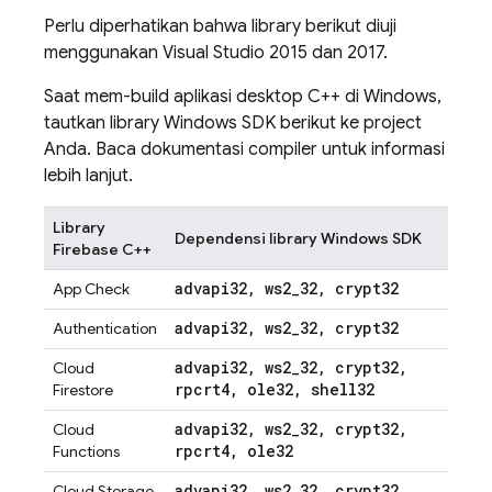
Perlu diperhatikan bahwa library berikut diuji
menggunakan Visual Studio 2015 dan 2017.
Saat mem-build aplikasi desktop C++ di Windows,
tautkan library Windows SDK berikut ke project
Anda. Baca dokumentasi compiler untuk informasi
lebih lanjut.
Library
Dependensi library Windows SDK
Firebase C++
advapi32
,
ws2
_
32
,
crypt32
App Check
advapi32
,
ws2
_
32
,
crypt32
Authentication
advapi32
,
ws2
_
32
,
crypt32
,
Cloud
rpcrt4
,
ole32
,
shell32
Firestore
advapi32
,
ws2
_
32
,
crypt32
,
Cloud
rpcrt4
,
ole32
Functions
advapi32
,
ws2
_
32
,
crypt32
Cloud Storage