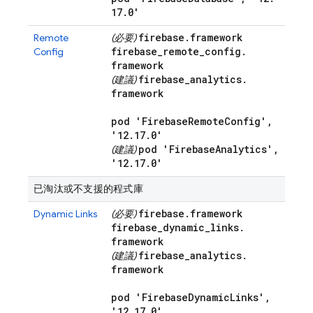
17
.
0'
firebase
.
framework
Remote
(必要)
firebase
_
remote
_
config
.
Config
framework
firebase
_
analytics
.
(建議)
framework
pod 'Firebase
Remote
Config'
,
'12
.
17
.
0'
pod 'Firebase
Analytics'
,
(建議)
'12
.
17
.
0'
已淘汰或不支援的程式庫
firebase
.
framework
Dynamic Links
(必要)
firebase
_
dynamic
_
links
.
framework
firebase
_
analytics
.
(建議)
framework
pod 'Firebase
Dynamic
Links'
,
'12
.
17
.
0'