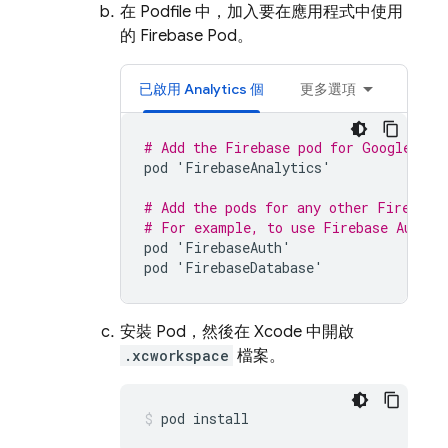
在 Podfile 中，加入要在應用程式中使用
的 Firebase Pod。
已啟用
Analytics
個
更多選項
# Add the Firebase pod for 
Google Ana
pod
'
FirebaseAnalytics
'
# Add the pods for any other Firebase
# For example, to use 
Firebase Authen
pod
'
FirebaseAuth
'
pod
'
FirebaseDatabase
'
安裝 Pod，然後在 Xcode 中開啟
.xcworkspace
檔案。
pod install