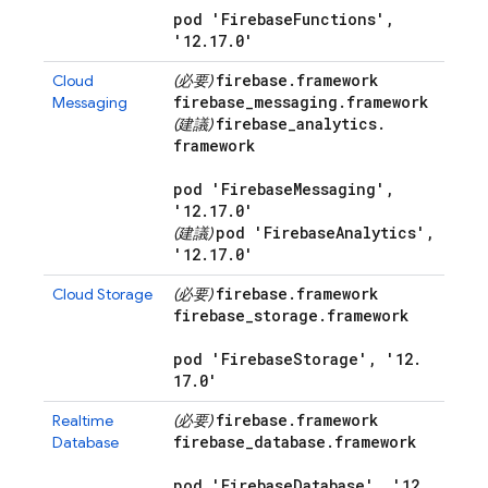
pod 'Firebase
Functions'
,
'12
.
17
.
0'
firebase
.
framework
Cloud
(必要)
firebase
_
messaging
.
framework
Messaging
firebase
_
analytics
.
(建議)
framework
pod 'Firebase
Messaging'
,
'12
.
17
.
0'
pod 'Firebase
Analytics'
,
(建議)
'12
.
17
.
0'
firebase
.
framework
Cloud Storage
(必要)
firebase
_
storage
.
framework
pod 'Firebase
Storage'
,
'12
.
17
.
0'
firebase
.
framework
Realtime
(必要)
firebase
_
database
.
framework
Database
pod 'Firebase
Database'
,
'12
.