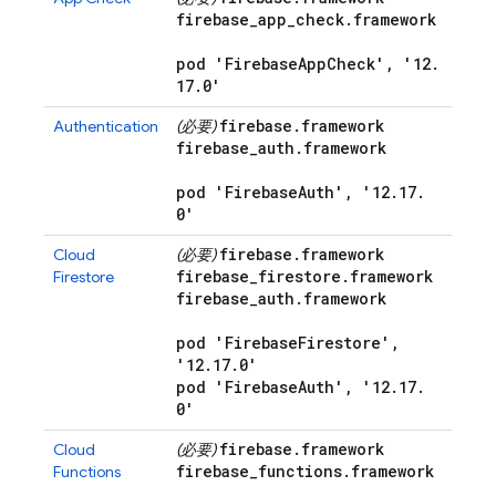
firebase
_
app
_
check
.
framework
pod 'Firebase
App
Check'
,
'12
.
17
.
0'
firebase
.
framework
Authentication
(必要)
firebase
_
auth
.
framework
pod 'Firebase
Auth'
,
'12
.
17
.
0'
firebase
.
framework
Cloud
(必要)
firebase
_
firestore
.
framework
Firestore
firebase
_
auth
.
framework
pod 'Firebase
Firestore'
,
'12
.
17
.
0'
pod 'Firebase
Auth'
,
'12
.
17
.
0'
firebase
.
framework
Cloud
(必要)
firebase
_
functions
.
framework
Functions