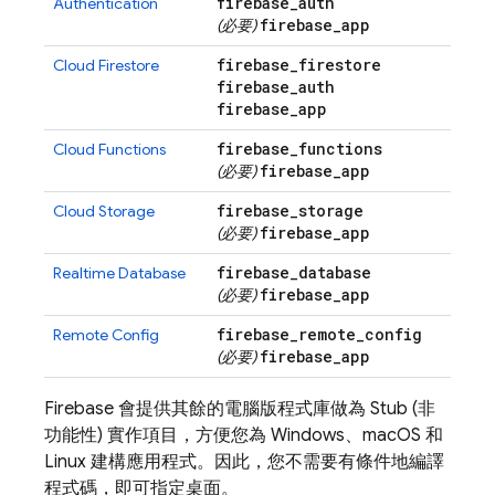
firebase
_
auth
Authentication
firebase
_
app
(必要)
firebase
_
firestore
Cloud Firestore
firebase
_
auth
firebase
_
app
firebase
_
functions
Cloud Functions
firebase
_
app
(必要)
firebase
_
storage
Cloud Storage
firebase
_
app
(必要)
firebase
_
database
Realtime Database
firebase
_
app
(必要)
firebase
_
remote
_
config
Remote Config
firebase
_
app
(必要)
Firebase 會提供其餘的電腦版程式庫做為 Stub (非
功能性) 實作項目，方便您為 Windows、macOS 和
Linux 建構應用程式。因此，您不需要有條件地編譯
程式碼，即可指定桌面。