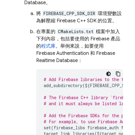
Database
。
將
FIREBASE_CPP_SDK_DIR
環境變數設
為解壓縮
Firebase
C++
SDK 的位置。
在專案的
CMakeLists.txt
檔案中加入
下列內容，包括要使用的 Firebase 產品
的
程式庫
。舉例來說，如要使用
Firebase Authentication
和
Firebase
Realtime Database
：
# Add Firebase libraries to the targe
add_subdirectory
(
$
{
FIREBASE_CPP_SDK_D
# The Firebase C++ library `firebase_
# and it must always be listed last.
# Add the Firebase SDKs for the produ
# For example, to use 
Firebase Authen
set
(
firebase_libs
firebase_auth
fireb
target_link_libraries
(
$
{
target_name
}