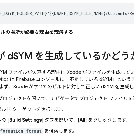
F_DSYM_FOLDER_PATH}/${DWARF_DSYM_FILE_NAME}/Contents/Re
イルの場所が必要な理由を理解する
が d
SYM を生成しているかど
SYM ファイルが欠落する理由は Xcode がファイルを生成
tics
は
Firebase
コンソールに「不足している dSYM」とい
ず、Xcode がすべてのビルドに対して正しい dSYM を生
 でプロジェクトを開いて、ナビゲータでプロジェクト ファイル
ビルド ターゲットを選択します。
の [
Build Settings
] タブを開いて、[
All
] をクリックします。
formation format
を検索します。