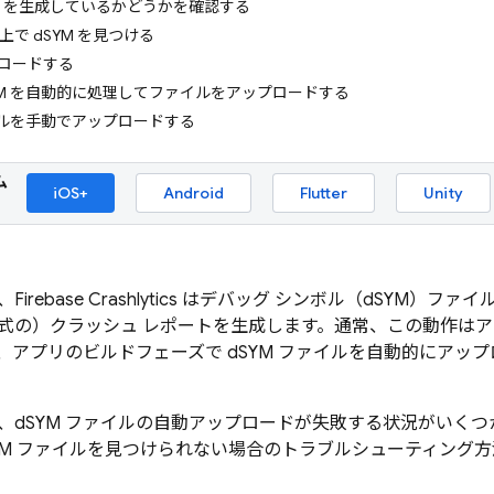
dSYM を生成しているかどうかを確認する
で dSYM を見つける
プロードする
YM を自動的に処理してファイルをアップロードする
ァイルを手動でアップロードする
ム
iOS+
Android
Flutter
Unity
、
Firebase Crashlytics
はデバッグ シンボル（dSYM）ファ
式の）クラッシュ レポートを生成します。通常、この動作は
、アプリのビルドフェーズで dSYM ファイルを自動的にアッ
、dSYM ファイルの自動アップロードが失敗する状況がいく
SYM ファイルを見つけられない場合のトラブルシューティング