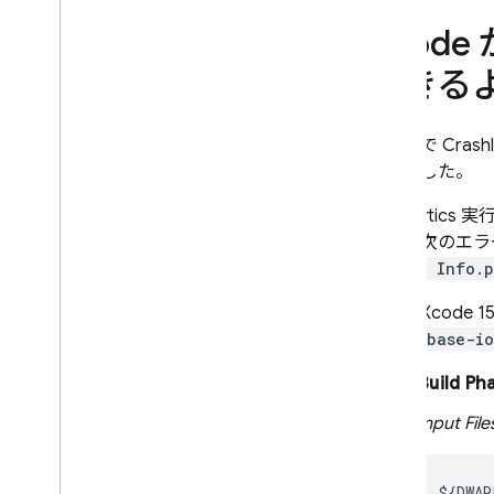
タする
Xcode 
アラート
できる
オプションの概要
メールまたはコンソールでのアラ
ート
アプリで
Crashl
Slack、Jira、Pager
Duty との基本
成
しました。
的な統合
カスタム アラートと通知チャ
Crashlytics
実行
ンネル
合は、次のエラ
error: Info.p
データのエクスポートと分析
オプションの概要
特に、Xcod
Big
Query
（
firebase-io
Cloud Logging
[
Build Ph
トラブルシューティングとよくあ
る質問
[
Input File
実装をテストする
人が読める形式のクラッシュ レポ
${DWAR