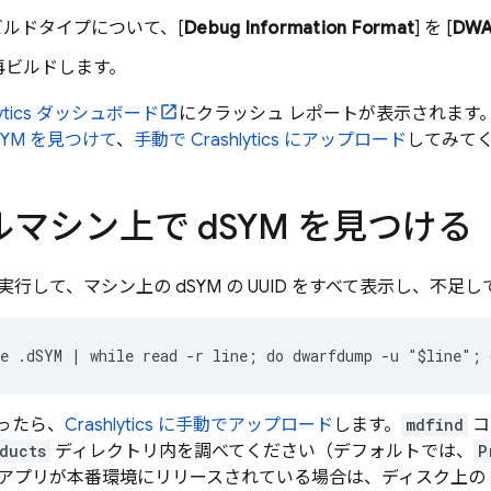
ビルドタイプについて、[
Debug Information Format
] を [
DWAR
再ビルドします。
tics
ダッシュボード
にクラッシュ レポートが表示されます
SYM を見つけて
、
手動で
Crashlytics
にアップロード
してみて
マシン上で d
SYM を見つける
行して、マシン上の dSYM の UUID をすべて表示し、不足して
e .dSYM | while read -r line; do dwarfdump -u "$line"; 
かったら、
Crashlytics
に手動でアップロード
します。
mdfind
コ
ducts
ディレクトリ内を調べてください（デフォルトでは、
P
アプリが本番環境にリリースされている場合は、ディスク上の