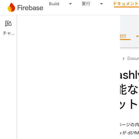
Build
実行
ドキュメント
Documentation
Crashlytics
チャット
概要
基本
AI
Build
実行
Firebase
Docum
Cras
概要
可能な
リリース
ラット
Test Lab
App Distribution
このページの
Xcode が 
モニタリング