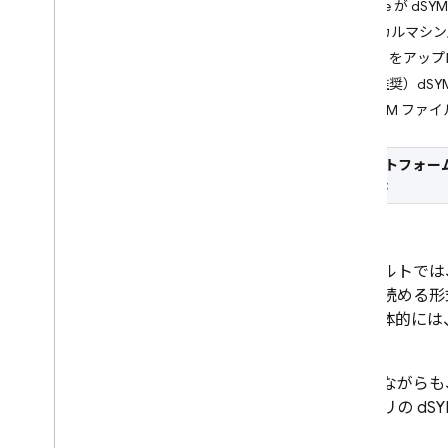
Xcode が 
Crashlytics
ローカルマシン上
はじめに
dSYM をアッ
使ってみる
（推奨）dS
クラッシュ レポートをカスタマイ
dSYM フ
ズする
プラットフォー
AI アシスタント
を選択:
オプションの概要
ダッシュボードの AI 分析情報
MCP を介した AI アシスタンス
デフォルトでは
ダッシュボードのデータとレポ
（人が読める形
ート
す。具体的には
最新リリースをモニタリングする
します。
クラッシュの影響を受けていない
指標について
わずかながらも
Android アプリで ANR をデバッ
がアプリの d
グする
Play トラックでイベントをフィル