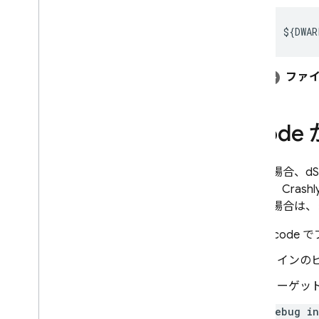
Google Ad
Mob
${DWAR
Google Ads
ファ
Dynamic Links
関連サービス
Xcode 
Authentication
Extensions
多くの場合、d
すると、
Crashly
された場合は、ま
Xcode
メインの
ターゲット
debug in