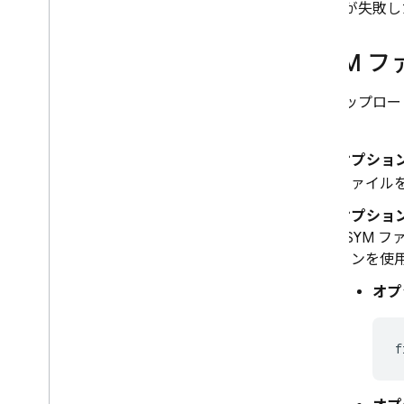
ロードが失敗し
d
SYM 
自動アップロー
す。
オプション
ファイル
オプション
dSYM 
ョンを使
オプ
f