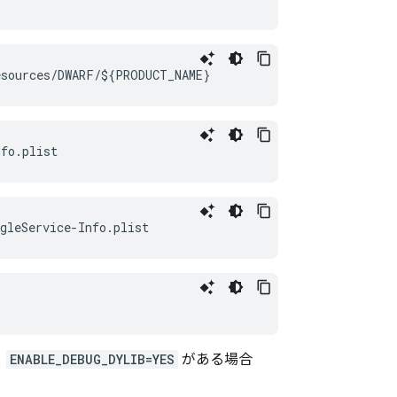
esources/DWARF/${PRODUCT_NAME}
fo.plist
gleService-Info.plist
と
ENABLE_DEBUG_DYLIB=YES
がある場合