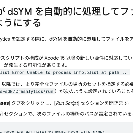
が d
SYM を自動的に処理して
ようにする
ytics
を設定する際に、dSYM を自動的に処理してファイルを
スクリプトの構成が Xcode 15 以降の新しい要件に対応し
ーが発生する可能性があります。
list Error Unable to process Info.plist at path ...
e 15 以降では、より完全なファイルの場所のセットを指定する必
s-sdk/Crashlytics/run
）が次のように設定されていること
ases
] タブをクリックし、[
Run Script
] セクションを開きます。
s
] セクションで、次のファイルの場所のパスが設定されてい
F_DSYM_FOLDER_PATH}/${DWARF_DSYM_FILE_NAME}