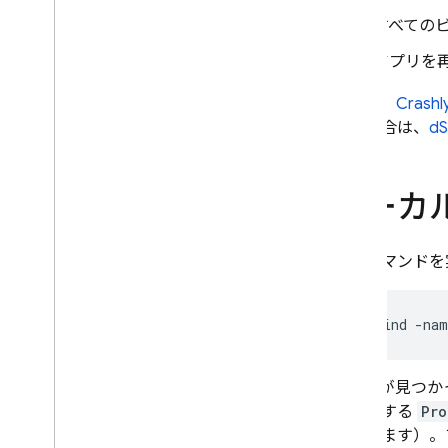
すべての
アプリを
これで、
Crashly
した場合は、
d
ローカル
次のコマンドを実
mdfind -nam
dSYM が見つ
が存在する
Pro
にあります）。