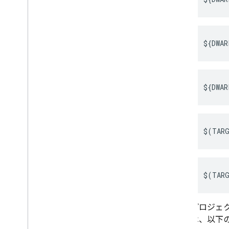
ートを取得する
設定に関するトラブルシューティ
ングとよくある質問
${DWAR
Performance Monitoring
繰り返す
${DWAR
Remote Config
A
/
B Testing
$(TARG
エンゲージメント
Analytics
$(TARG
Cloud Messaging
プロジェ
In-App Messaging
は、以下