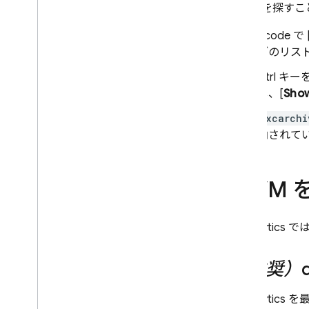
dSYM を探す
Xcode で 
ブのリス
Ctrl 
し、[
Show
.xcarchi
納されて
d
SYM
Crashlytics
では
（推奨）
Crashlytics
を最