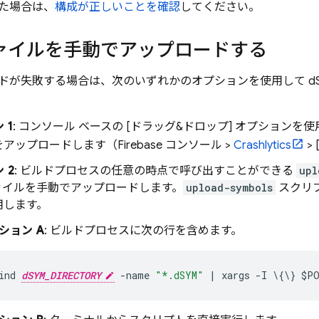
た場合は、
構成が正しいことを確認
してください。
ファイルを手動でアップロードする
ドが失敗する場合は、次のいずれかのオプションを使用して dS
 1
: コンソール ベースの [ドラッグ&ドロップ] オプションを使
をアップロードします（
Firebase
コンソール >
Crashlytics
> 
 2
: ビルドプロセスの任意の時点で呼び出すことができる
upl
ファイルを手動でアップロードします。
upload-symbols
スクリ
用します。
ション A
: ビルドプロセスに次の行を含めます。
ind
dSYM_DIRECTORY
-
name
"*.dSYM"
|
xargs
-
I
\
{
\
}
$
P