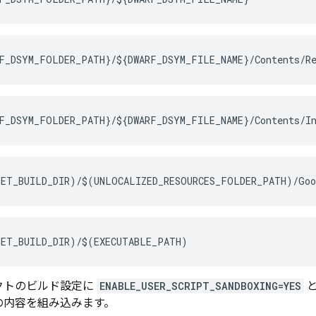
F_DSYM_FOLDER_PATH}/${DWARF_DSYM_FILE_NAME}/Contents/R
F_DSYM_FOLDER_PATH}/${DWARF_DSYM_FILE_NAME}/Contents/In
ET_BUILD_DIR)/$(UNLOCALIZED_RESOURCES_FOLDER_PATH)/Goo
ET_BUILD_DIR)/$(EXECUTABLE_PATH)
クトのビルド設定に
ENABLE_USER_SCRIPT_SANDBOXING=YES
の内容を組み込みます。