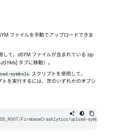
YM ファイルを手動でアップロードできま
用して、dSYM ファイルが含まれている zip
[
dSYMs
] タブに移動）。
oad-symbols
スクリプトを使用して、
プトを実行するには、次のいずれかのオプシ
ODS_ROOT
/
FirebaseCrashlytics
/
upload
-
symbols
-
gsp
/PATH/T