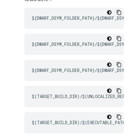
${DWARF_DSYM_FOLDER_PATH}/${DWARF_DSYM_FI
${DWARF_DSYM_FOLDER_PATH}/${DWARF_DSYM_FIL
${DWARF_DSYM_FOLDER_PATH}/${DWARF_DSYM_FIL
$(TARGET_BUILD_DIR)/$(UNLOCALIZED_RESOURC
$(TARGET_BUILD_DIR)/$(EXECUTABLE_PATH)