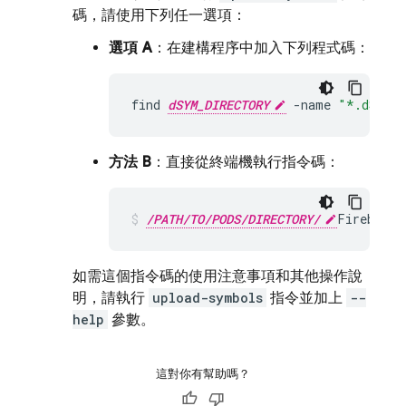
碼，請使用下列任一選項：
選項 A
：在建構程序中加入下列程式碼：
find
dSYM_DIRECTORY
-
name
"*.dSYM"
方法 B
：直接從終端機執行指令碼：
/PATH/TO/PODS/DIRECTORY/
FirebaseC
如需這個指令碼的使用注意事項和其他操作說
明，請執行
upload-symbols
指令並加上
--
help
參數。
這對你有幫助嗎？