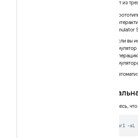
состоит из тре
Cloud Functions
Прототип
интеракт
Extensions
Emulator S
Если вы и
Firebase ML
эмулятор
СОПУТСТВУЮЩИЕ ТОВАРЫ
операцию
эмулятор
Cloud Messaging
Remote Config
Автоматиз
Локальна
Убедитесь, что
curl
-sL