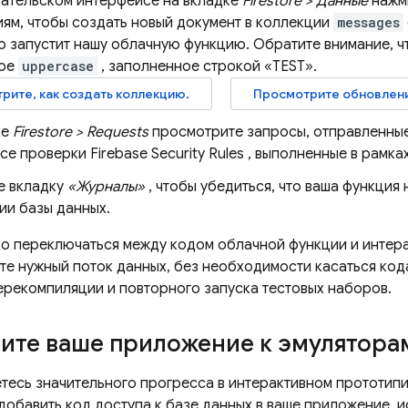
вательском интерфейсе на вкладке
Firestore > Данные
нажм
ям, чтобы создать новый документ в коллекции
messages
о запустит нашу облачную функцию. Обратите внимание, ч
ное
uppercase
, заполненное строкой «TEST».
рите, как создать коллекцию.
Просмотрите обновлени
ке
Firestore > Requests
просмотрите запросы, отправленные
все проверки
Firebase Security Rules
, выполненные в рамка
е вкладку
«Журналы»
, чтобы убедиться, что ваша функция
ии базы данных.
ко переключаться между кодом облачной функции и интер
те нужный поток данных, без необходимости касаться код
ерекомпиляции и повторного запуска тестовых наборов.
ите ваше приложение к эмулятора
етесь значительного прогресса в интерактивном прототип
 добавить код доступа к базе данных в ваше приложение, 