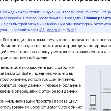
:
Прежде чем приступить к изучению Firebase Local Emulator Suite,
ью разработки Firebase. После прочтения раздела «
Начало работ
ие для быстрой загрузки на выбранную вами платформу, затем изуч
узки — хороший выбор (
iOS
,
Android
или
Web
).
r Suite
входит несколько эмуляторов продуктов, как опис
 Вы можете создавать прототипы и проводить тестировани
ий эмуляторов по своему усмотрению, в зависимости от то
 производственной среде.
темы, чтобы познакомить вас с рабочим
al Emulator Suite
, предположим, что вы
 приложением, использующим типичную
одуктов: базу данных Firebase и облачные
скаемые операциями с этой базой данных.
ой инициализации проекта Firebase цикл
использованием
Local Emulator Suite
обычно