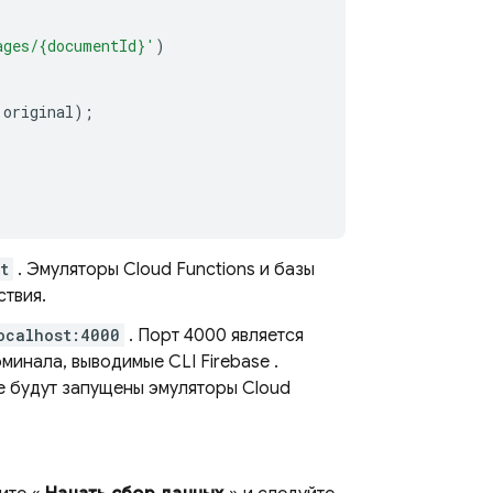
ages/{documentId}'
)
original
);
t
. Эмуляторы
Cloud Functions
и базы
ствия.
ocalhost:4000
. Порт 4000 является
рминала, выводимые CLI
Firebase
.
ае будут запущены эмуляторы
Cloud