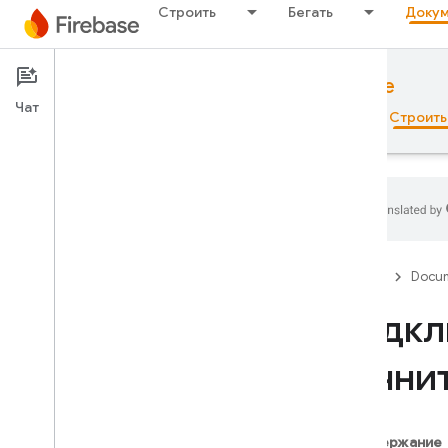
Строить
Бегать
Докум
Documentation
Local Emulator Suite
Чат
Обзор
Основы рекламы
ИИ
Строить
Обзор
Firebase
Docum
Набор эмуляторов
Подкл
Введение
начни
Подключите свое приложение и
прототип
Начать
Подключитесь к эмулятору
Содержание