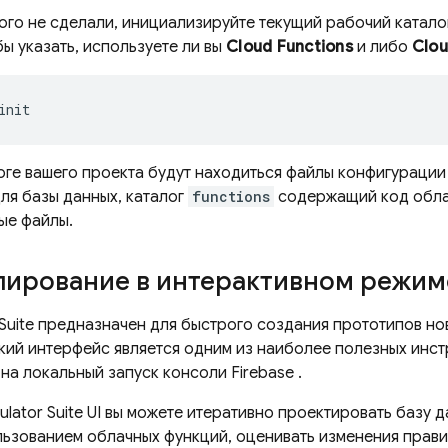
ого не сделали, инициализируйте текущий рабочий каталог
бы указать, используете ли вы
Cloud Functions
и либо
Clou
init
логе вашего проекта будут находиться файлы конфигурации
ля базы данных, каталог
functions
содержащий код облач
ые файлы.
пирование в интерактивном режим
Suite
предназначен для быстрого создания прототипов нов
кий интерфейс является одним из наиболее полезных инст
 на локальный запуск консоли
Firebase
.
lator Suite UI
вы можете итеративно проектировать базу д
льзованием облачных функций, оценивать изменения прави