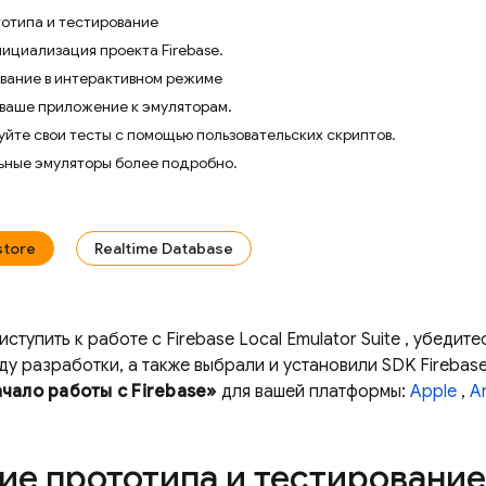
отипа и тестирование
ициализация проекта Firebase.
вание в интерактивном режиме
ваше приложение к эмуляторам.
йте свои тесты с помощью пользовательских скриптов.
ьные эмуляторы более подробно.
store
Realtime Database
иступить к работе с
Firebase Local Emulator Suite
, убедитес
у разработки, а также выбрали и установили SDK Firebas
чало работы с Firebase»
для вашей платформы:
Apple
,
A
ие прототипа и тестирование