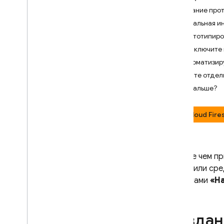
аутентификации
Создание прот
Подключитесь к эмулятору
Локальная ин
базы данных реального
времени
.
Прототипиро
Подключитесь к эмулятору
Подключите 
Firestore
Автоматизиру
Подключитесь к эмулятору
Изучите отдел
Cloud Storage for Firebase
.
Что дальше?
Используйте эмулятор
хостинга
Используйте эмулятор
Cloud Fire
хостинга приложений
Подключитесь к
эмулятору Cloud Functions
Прежде чем пр
Используйте эмулятор
расширений
настроили сред
разделами
«На
Установите
,
настройте и
интегрируйте
Authentication
Создан