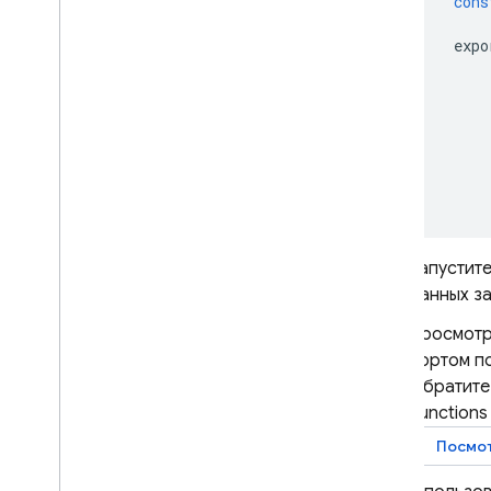
cons
expo
Запустит
данных за
Просмотр
портом п
Обратите
Functions
Посмот