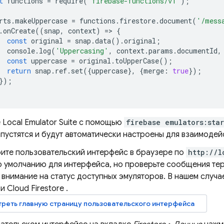
t
functions
=
require
(
'firebase-functions/v1'
);
rts
.
makeUppercase
=
functions
.
firestore
.
document
(
'/mess
.
onCreate
((
snap
,
context
)
=>
{
const
original
=
snap
.
data
()
.
original
;
console
.
log
(
'Uppercasing'
,
context
.
params
.
documentId
,
const
uppercase
=
original
.
toUpperCase
();
return
snap
.
ref
.
set
({
uppercase
},
{
merge
:
true
});
});
е
Local Emulator Suite
с помощью
firebase emulators:star
пустятся и будут автоматически настроены для взаимодей
ите пользовательский интерфейс в браузере по
http://l
о умолчанию для интерфейса, но проверьте сообщения те
 внимание на статус доступных эмуляторов. В нашем случ
и
Cloud Firestore
.
реть главную страницу пользовательского интерфейса