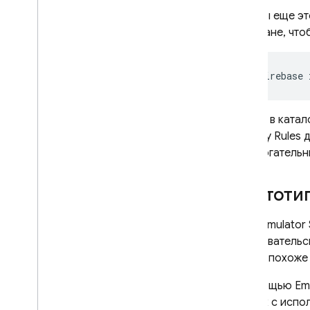
Если вы еще эт
на экране, что
firebase
Теперь в ката
Security Rules
д
вспомогательн
Прототи
Local Emulator 
пользовательс
чем-то похоже
С помощью
Emu
данных с испо