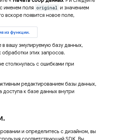
ите «
Начать сбор данных
» и следуйте
с именем поля
original
и значением
то вскоре появится новое поле,
я из функции.
 в вашу эмулируемую базу данных,
х обработки этих запросов.
 не столкнулась с ошибками при
активным редактированием базы данных,
а доступа к базе данных внутри
м
.
ировании и определитесь с дизайном, вы
используя соответствующий SDK. Вы