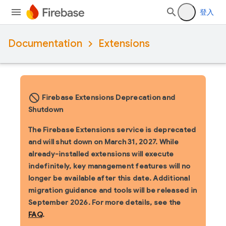
登入
Documentation
Extensions
block_flipped
Firebase Extensions Deprecation and
Shutdown
The Firebase Extensions service is deprecated
and will shut down on March 31, 2027. While
already-installed extensions will execute
indefinitely, key management features will no
longer be available after this date. Additional
migration guidance and tools will be released in
September 2026. For more details, see the
FAQ
.