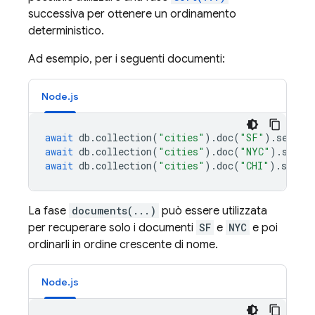
successiva per ottenere un ordinamento
deterministico.
Ad esempio, per i seguenti documenti:
Node.js
await
db
.
collection
(
"cities"
).
doc
(
"SF"
).
set
({
n
await
db
.
collection
(
"cities"
).
doc
(
"NYC"
).
set
({
await
db
.
collection
(
"cities"
).
doc
(
"CHI"
).
set
({
La fase
documents(...)
può essere utilizzata
per recuperare solo i documenti
SF
e
NYC
e poi
ordinarli in ordine crescente di nome.
Node.js