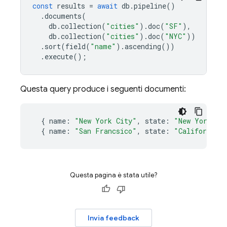
const
results
=
await
db
.
pipeline
()
.
documents
(
db
.
collection
(
"cities"
).
doc
(
"SF"
),
db
.
collection
(
"cities"
).
doc
(
"NYC"
))
.
sort
(
field
(
"name"
).
ascending
())
.
execute
();
Questa query produce i seguenti documenti:
{
name
:
"New York City"
,
state
:
"New York"
}
{
name
:
"San Francsico"
,
state
:
"California"
Questa pagina è stata utile?
Invia feedback