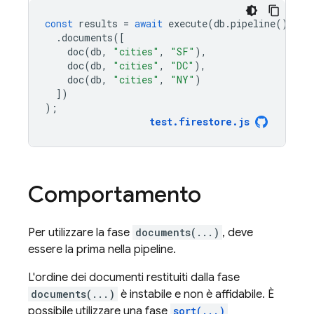
const
results
=
await
execute
(
db
.
pipeline
()
.
documents
([
doc
(
db
,
"cities"
,
"SF"
),
doc
(
db
,
"cities"
,
"DC"
),
doc
(
db
,
"cities"
,
"NY"
)
])
);
test
.
firestore
.
js
Comportamento
Per utilizzare la fase
documents(...)
, deve
essere la prima nella pipeline.
L'ordine dei documenti restituiti dalla fase
documents(...)
è instabile e non è affidabile. È
possibile utilizzare una fase
sort(...)