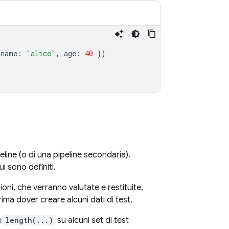
name
:
"alice"
,
age
:
40
})
line (o di una pipeline secondaria).
i sono definiti.
ioni, che verranno valutate e restituite,
ma dover creare alcuni dati di test.
e
length(...)
su alcuni set di test