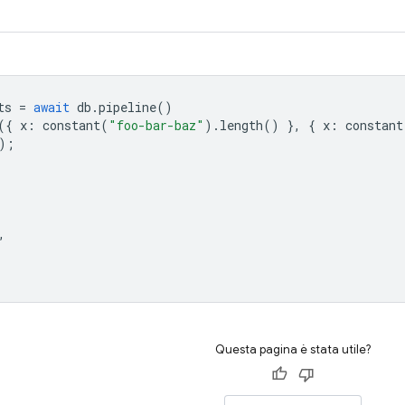
ts
=
await
db
.
pipeline
()
({
x
:
constant
(
"foo-bar-baz"
).
length
()
},
{
x
:
constant
);
,
Questa pagina è stata utile?