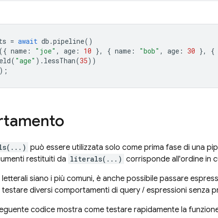
ts
=
await
db
.
pipeline
()
({
name
:
"joe"
,
age
:
10
},
{
name
:
"bob"
,
age
:
30
},
{
eld
(
"age"
).
lessThan
(
35
))
);
tamento
ls(...)
può essere utilizzata solo come prima fase di una pipe
umenti restituiti da
literals(...)
corrisponde all'ordine in cu
 letterali siano i più comuni, è anche possibile passare espress
testare diversi comportamenti di query / espressioni senza pri
 seguente codice mostra come testare rapidamente la funzion