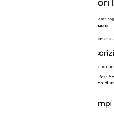
Valori 
Core e Pipeline
Panoramica della modalità
nativa nella versione Enterprise
Su questa pag
Iniziare a utilizzare la modalità
Descrizione
Native
Esempi
Eseguire la migrazione dalla
versione Standard alla versione
Comportament
Enterprise
Gestire i database
Descriz
Gestisci i dati
Aggiungere dati utilizzando
le operazioni di Firestore
Restituisce doc
Core
Questa fase è d
Transazioni e operazioni di
scrittura in batch
condizioni di un
Conflitto dei dati nella
transazione
Dati di indicizzazione
Esempi
Gestione del
comportamento e del ciclo