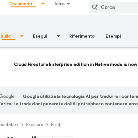
Documenti
Altro
Build
Esegui
Riferimento
Esempi
Cloud Firestore Enterprise edition in Native mode is now 
Google utilizza la tecnologia AI per tradurre i contenu
ferita. Le traduzioni generate dall'AI potrebbero contenere erro
entation
Firestore
Build