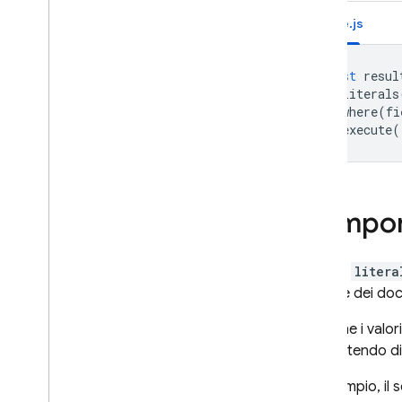
di vita dei dati
Node.js
Esegui query sui dati con le
operazioni di Firestore Core
Esegui query sui dati con le
const
resul
operazioni della pipeline
.
literals
Firestore
.
where
(
fi
Iniziare a utilizzare le
.
execute
(
operazioni della pipeline
Eseguire join con
sottoquery
Funzioni
Compor
Fasi
Fasi di input
La fase
litera
Raccolta
L'ordine dei doc
Gruppo di raccolte
Database
Sebbene i valori
Documenti
consentendo di 
Valori letterali
Ad esempio, il
Sottoraccolta