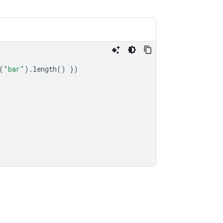
(
"bar"
).
length
()
})