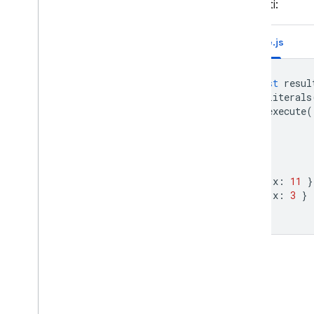
costanti:
Fasi di trasformazione
Fasi di output
Node.js
Modificare i dati con le
operazioni della pipeline
Firestore
const
resul
Utilizzare la ricerca di
.
literals
testo con le operazioni di
.
execute
(
Firestore Pipeline
Utilizzare query
...
geospaziali con
operazioni di pipeline
[
Firestore
{
x
:
11
}
Elimina dati
{
x
:
3
}
Ottimizzare le prestazioni
]
delle query e dell'utilizzo
Proteggi e convalida i dati
Utilizzo
,
località e prezzi
Monitora e risolvi i problemi
Backup e recupero point-in-
time