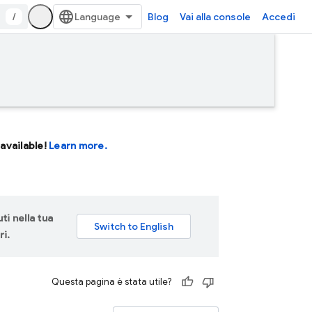
/
Blog
Vai alla console
Accedi
available!
Learn more.
ti nella tua
ri.
Questa pagina è stata utile?