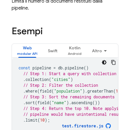
Limita il numero di documenti restituiti dalla
pipeline.
Esempi
Web
Kotlin
Swift
Altro
const
pipeline
=
db
.
pipeline
()
// Step 1: Start a query with collection scop
.
collection
(
"cities"
)
// Step 2: Filter the collection
.
where
(
field
(
"population"
).
greaterThan
(
100000
// Step 3: Sort the remaining documents
.
sort
(
field
(
"name"
).
ascending
())
// Step 4: Return the top 10. Note applying t
// pipeline would have unintentional results.
.
limit
(
10
);
test
.
firestore
.
js