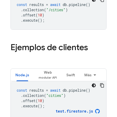
const
results
=
await
db
.
pipeline
()
.
collection
(
"/cities"
)
.
offset
(
10
)
.
execute
();
Ejemplos de clientes
Web
Node.js
Swift
Más
const
results
=
await
db
.
pipeline
()
.
collection
(
"cities"
)
.
offset
(
10
)
.
execute
();
test
.
firestore
.
js