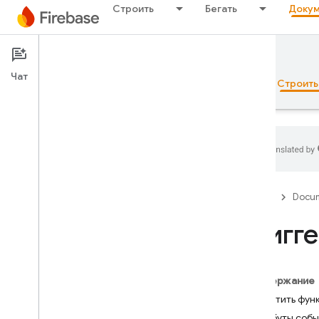
Строить
Бегать
Докум
Documentation
Cloud Functions
Чат
Обзор
Основы рекламы
ИИ
Строить
Обзор
Firebase
Docum
Набор эмуляторов
Тригге
Authentication
Содержание
Проверка номера телефона
Запустить функ
Атрибуты собы