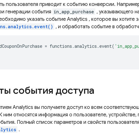
сть пользователя приводит к событию конверсии. Например
ри генерации события
in_app_purchase
, указывающего н
еобходимо указать событие
Analytics
, которое вы хотите 
ns.analytics.event()
, и обработать событие в обработ
dCouponOnPurchase
=
functions
.
analytics
.
event
(
'in_app_p
ты события доступа
ытием
Analytics
вы получаете доступ ко всем соответствую
 К ним относятся информация о пользователе, устройстве,
бытия. Полный список параметров и свойств пользователя
alytics
.