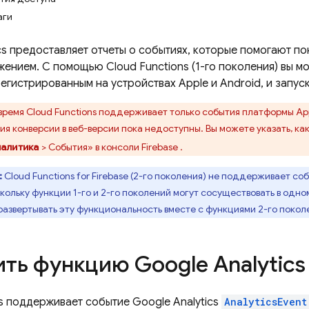
аги
cs
предоставляет отчеты о событиях, которые помогают по
ожением. С помощью
Cloud Functions
(1-го поколения) вы м
егистрированным на устройствах Apple и Android, и запус
 время
Cloud Functions
поддерживает только события платформы Appl
ия конверсии в веб-версии пока недоступны. Вы можете указать, ка
алитика
> События» в консоли
Firebase
.
:
Cloud Functions for Firebase
(2-го поколения) не поддерживает соб
кольку функции 1-го и 2-го поколений могут сосуществовать в одно
развертывать эту функциональность вместе с функциями 2-го покол
ить функцию
Google Analytics
s
поддерживает событие
Google Analytics
AnalyticsEvent