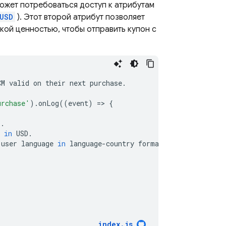
может потребоваться доступ к атрибутам
USD
). Этот второй атрибут позволяет
кой ценностью, чтобы отправить купон с
CM
valid
on
their
next
purchase
.
urchase'
)
.
onLog
((
event
)
=
>
{
I
.
in
USD
.
user
language
in
language
-
country
format
.
index
.
js