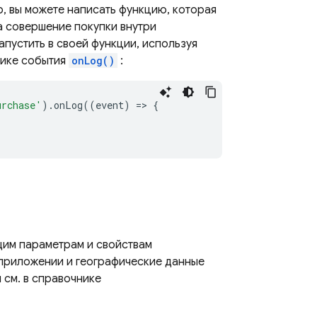
, вы можете написать функцию, которая
а совершение покупки внутри
запустить в своей функции, используя
чике события
onLog()
:
urchase'
)
.
onLog
((
event
)
=
>
{
щим параметрам и свойствам
 приложении и географические данные
 см. в справочнике