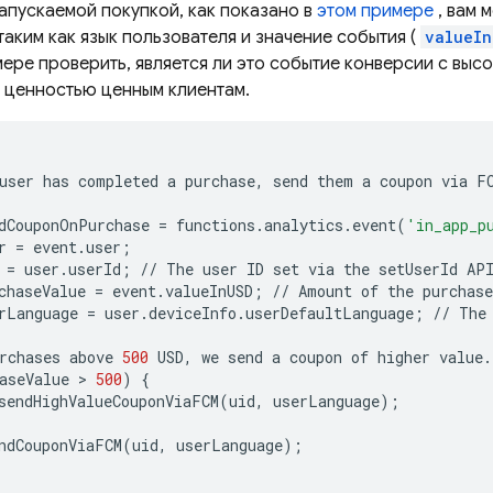
запускаемой покупкой, как показано в
этом примере
, вам 
таким как язык пользователя и значение события (
valueIn
ере проверить, является ли это событие конверсии с высо
 ценностью ценным клиентам.
user
has
completed
a
purchase
,
send
them
a
coupon
via
F
dCouponOnPurchase
=
functions
.
analytics
.
event
(
'in_app_p
r
=
event
.
user
;
=
user
.
userId
;
//
The
user
ID
set
via
the
setUserId
AP
chaseValue
=
event
.
valueInUSD
;
//
Amount
of
the
purchase
rLanguage
=
user
.
deviceInfo
.
userDefaultLanguage
;
//
The
rchases
above
500
USD
,
we
send
a
coupon
of
higher
value
.
aseValue
 > 
500
)
{
sendHighValueCouponViaFCM
(
uid
,
userLanguage
);
ndCouponViaFCM
(
uid
,
userLanguage
);