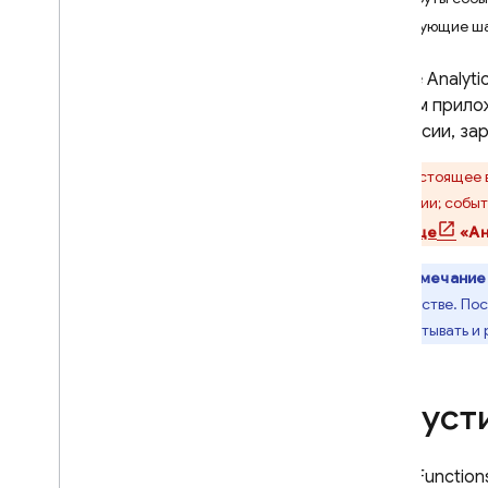
App Check
Следующие ш
SQL Connect
Google Analyti
с вашим прил
Cloud Firestore
конверсии, зар
В настоящее
Realtime Database
конверсии; событ
странице
«Ан
Storage
Примечание
Правила безопасности
руководстве. Пос
разрабатывать и 
App Hosting
Hosting
Запуст
Cloud Functions
Cloud Function
Введение