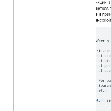
Квоты и лимиты
Для функции, 
Часто задаваемые вопросы и
пользователя, 
устранение неполадок
функции в прим
Облачные функции (1-го
более высокой
поколения)
Триггеры аналитики
Триггеры аутентификации
/**
*
After
a
Блокировка триггеров
*/
аутентификации
exports
.
sen
Вызов функций из вашего
const
use
приложения
const
uid
Вызов функций через HTTP-
const
pur
запросы
const
use
Триггеры Cloud Firestore
//
For
pu
Триггеры облачного
if
(
purch
хранилища
return
Настройте свою среду
}
Функции постановки в
return
se
очередь с помощью Cloud
});
Tasks