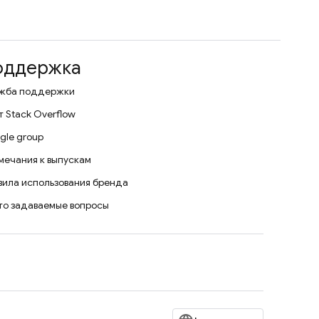
оддержка
жба поддержки
т Stack Overflow
gle group
мечания к выпускам
вила использования бренда
то задаваемые вопросы