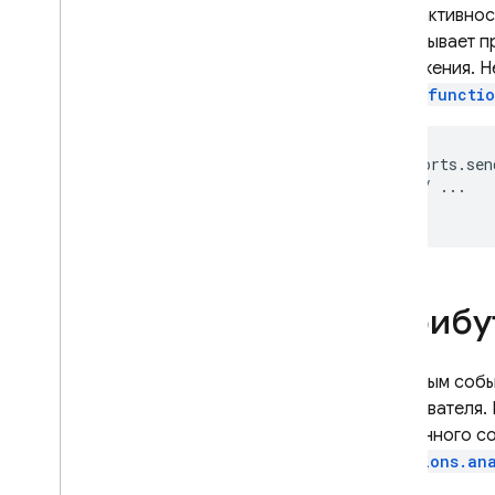
когда активно
Сравнение версий 1-го и 2-го
срабатывает п
поколения
приложения. Н
Изучите варианты
использования
метод
functio
Начать
Обновление до 2-го поколения
exports
.
sen
Попробуйте
//
...
экспериментальный SDK
});
Dart
.
Вызов функций напрямую
Запуск фоновых функций
Написание функций
Атрибу
Тестовые функции
Функции монитора
С каждым соб
Документация по API
пользователя.
Функции Cloud Run и Firebase
для данного со
Местоположение облачных
functions.an
функций