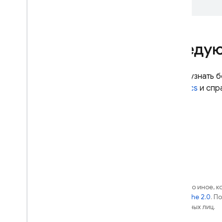
Начать
Управление параметрами
развертывания и выполнения
Организация функций
Следую
Триггеры публикации
/
подписки
Триггеры базы данных
Чтобы узнать 
реального времени
Analytics
и спр
Триггеры удаленной
.
настройки
Сообщить об ошибках
Запуск функций по
расписанию
Триггеры тестовой
лаборатории
Запись и просмотр журналов
Если не указано иное, 
лицензии Apache 2.0
. П
Extensions
аффилированных лиц.