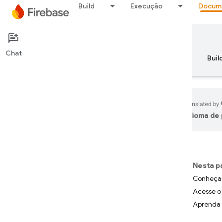
Build
Execução
Docum
Documentation
Chat
Visão geral
Princípios básicos
AI
Buil
idioma de 
Princípios básicos
Primeiros passos com o
Firebase
Nesta p
Conheça 
Gerenciar seus projetos do
Acesse o
Firebase
Aprenda 