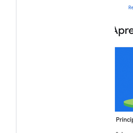
Re
Apre
Princi