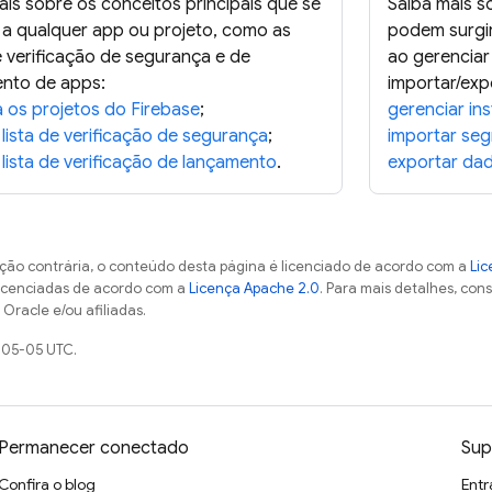
ais sobre os conceitos principais que se
Saiba mais s
 a qualquer app ou projeto, como as
podem surgir
de verificação de segurança e de
ao gerenciar
nto de apps:
importar/exp
 os projetos do Firebase
;
gerenciar in
 lista de verificação de segurança
;
importar se
 lista de verificação de lançamento
.
exportar dad
ção contrária, o conteúdo desta página é licenciado de acordo com a
Lic
licenciadas de acordo com a
Licença Apache 2.0
. Para mais detalhes, con
Oracle e/ou afiliadas.
-05-05 UTC.
Permanecer conectado
Sup
Confira o blog
Entr