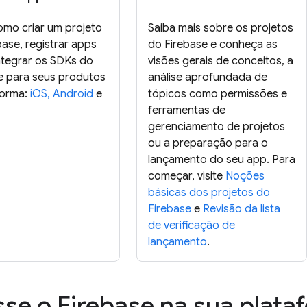
omo criar um projeto
Saiba mais sobre os projetos
base, registrar apps
do Firebase e conheça as
integrar os SDKs do
visões gerais de conceitos, a
e para seus produtos
análise aprofundada de
forma:
iOS,
Android
e
tópicos como permissões e
ferramentas de
gerenciamento de projetos
ou a preparação para o
lançamento do seu app. Para
começar, visite
Noções
básicas dos projetos do
Firebase
e
Revisão da lista
de verificação de
lançamento
.
se o Firebase na sua plat