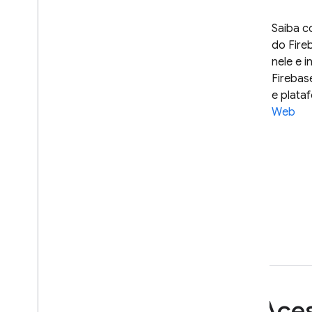
Saiba c
do Fire
nele e 
Firebas
e plata
Web
Aces