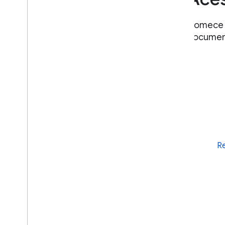
Comece a
document
Re