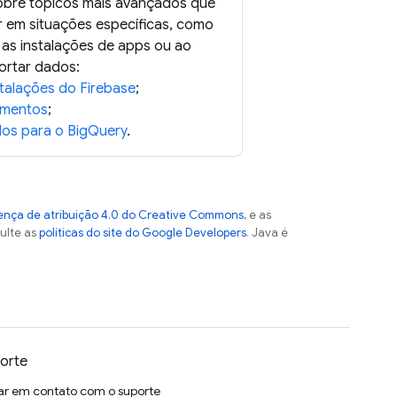
obre tópicos mais avançados que
 em situações específicas, como
 as instalações de apps ou ao
ortar dados:
stalações do Firebase
;
gmentos
;
os para o BigQuery
.
ença de atribuição 4.0 do Creative Commons
, e as
sulte as
políticas do site do Google Developers
. Java é
orte
ar em contato com o suporte