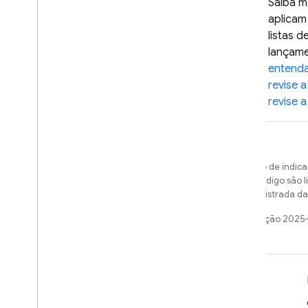
Saiba m
aplicam
listas 
lançame
entenda
revise a
revise a
Exceto em caso de indica
amostras de código são 
uma marca registrada da 
Última atualização 2025
Saiba mais
Guias do desenvolvedor