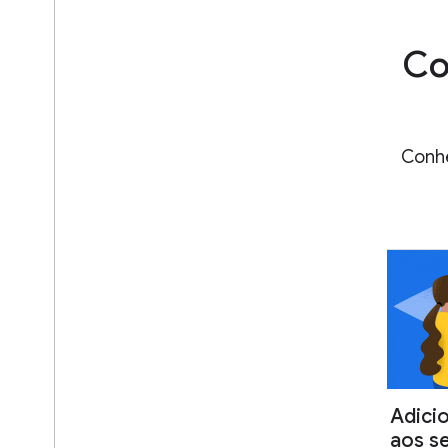
Plataformas e frameworks
Co
Conhe
Adici
aos s