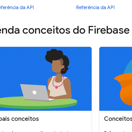
ferência da API
Referência da API
nda conceitos do Firebase
pais conceitos
Conceito