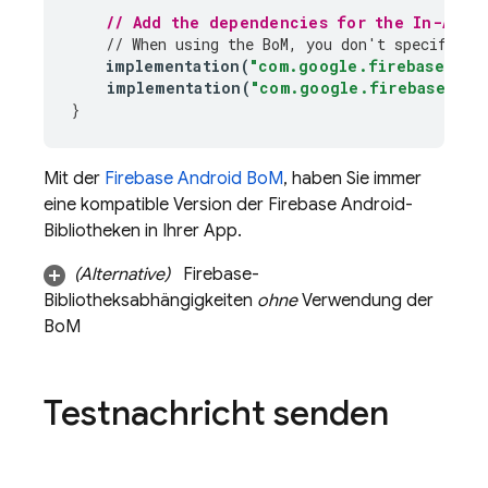
// Add the dependencies for the 
In-App 
// When using the 
BoM
, you don't specify ve
implementation
(
"com.google.firebase:fir
implementation
(
"com.google.firebase:fir
}
Mit der
Firebase Android BoM
, haben Sie immer
eine kompatible Version der Firebase Android-
Bibliotheken in Ihrer App.
(Alternative)
Firebase-
Bibliotheksabhängigkeiten
ohne
Verwendung der
BoM
Testnachricht senden