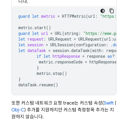
니다.
guard
let
metric
=
HTTPMetric
(
url
:
"https://www
metric
.
start
()
guard
let
url
=
URL
(
string
:
"https://www.google
let
request
:
URLRequest
=
URLRequest
(
url
:
url
)
let
session
=
URLSession
(
configuration
:
.
defaul
let
dataTask
=
session
.
dataTask
(
with
:
request
)
if
let
httpResponse
=
response
as
?
HTTP
metric
.
responseCode
=
httpResponse
.
sta
}
metric
.
stop
()
}
dataTask
.
resume
()
또한 커스텀 네트워크 요청 trace는 커스텀 속성(
Swift
|
Obj-C
) 추가를 지원하지만 커스텀 측정항목 추가는 지
원하지 않습니다.