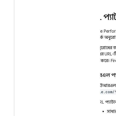
URL প্যা
Firebase Perfo
নেটওয়ার্ক অনুরোধ
প্রতিটি অনুরোধের
অনুরোধের URL-টি 
একত্রিত করে।
Fi
ইউআরএল প্যা
একটি ইউআরএল প্
example.com/
URL প্যাটা
সাধার