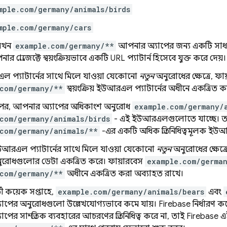
mple.com/germany/animals/birds
mple.com/germany/cars
 যখন
example.com/germany/**
আপনার অ্যাপের জন্য একটি সাধারণ
 প্রোজেক্টে স্বয়ংক্রিয়ভাবে একটি URL প্যাটার্ন হিসেবে যুক্ত করে দেয়।
 প্যাটার্নের সাথে মিলে যাওয়া যেকোনো
নতুন
অনুরোধের ক্ষেত্রে, 
com/germany/**
স্বয়ংক্রিয় ইউআরএল প্যাটার্নের অধীনে একত্রিত ক
 পর, আপনার অ্যাপের অধিকাংশ অনুরোধ
example.com/germany/
com/germany/animals/birds
- এই ইউআরএলগুলোতে যাচ্ছে। তা
com/germany/animals/**
-এর একটি অধিক প্রতিনিধিত্বমূলক ইউআ
উআরএল প্যাটার্নের সাথে মিলে যাওয়া যেকোনো
নতুন
অনুরোধের ক্ষেত্
ুরোধগুলোর ডেটা একত্রিত করে। ফায়ারবেস
example.com/germa
com/germany/**
অধীনে একত্রিত করা অব্যাহত রাখে।
তী কয়েক সপ্তাহে,
example.com/germany/animals/bears
এবং
পের অনুরোধগুলো উল্লেখযোগ্যভাবে কমে যায়। Firebase নির্ধারণ ক
পের সাম্প্রতিক ব্যবহারের আচরণের প্রতিনিধিত্ব করে না, তাই Firebase