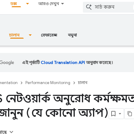
ডক্স
আরও দেখুন
চালান
রেফারেন্স
নমুনা
এই পৃষ্ঠাটি
Cloud Translation API
অনুবাদ করেছে।
entation
Performance Monitoring
চালান
S নেটওয়ার্ক অনুরোধ কর্মক্ষম
ে জানুন (যে কোনো অ্যাপ)
 আছে