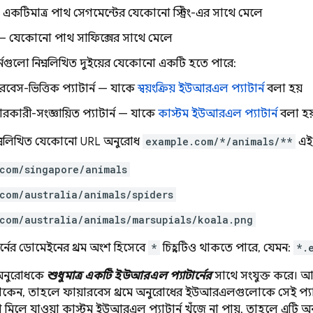
একটিমাত্র পাথ সেগমেন্টের যেকোনো স্ট্রিং-এর সাথে মেলে
 যেকোনো পাথ সাফিক্সের সাথে মেলে
র্নগুলো নিম্নলিখিত দুইয়ের যেকোনো একটি হতে পারে:
রবেস-ভিত্তিক প্যাটার্ন — যাকে
স্বয়ংক্রিয় ইউআরএল প্যাটার্ন
বলা হয়
ারকারী-সংজ্ঞায়িত প্যাটার্ন — যাকে
কাস্টম ইউআরএল প্যাটার্ন
বলা হয
িম্নলিখিত যেকোনো URL অনুরোধ
example.com/*/animals/**
এই 
com/singapore/animals
com/australia/animals/spiders
com/australia/animals/marsupials/koala.png
্নের ডোমেইনের প্রথম অংশ হিসেবে
*
চিহ্নটিও থাকতে পারে, যেমন:
*.
ি অনুরোধকে
শুধুমাত্র একটি ইউআরএল প্যাটার্নের
সাথে সংযুক্ত করে।
েন, তাহলে ফায়ারবেস প্রথমে অনুরোধের ইউআরএলগুলোকে সেই প্যাটা
মিলে যাওয়া কাস্টম ইউআরএল প্যাটার্ন খুঁজে না পায়, তাহলে এটি অ