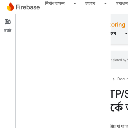
নির্মাণ করুন
চালান
সমাধান
Documentation
Performance Monitoring
চ্যাট
ওভারভিউ
মৌলিক
এআই
নির্মাণ করুন
ওভারভিউ
Firebase
Docum
মুক্তি
HTTP
/
Test Lab
সম্পর্ক
App Distribution
মনিটর
এই পৃষ্ঠায় যা যা