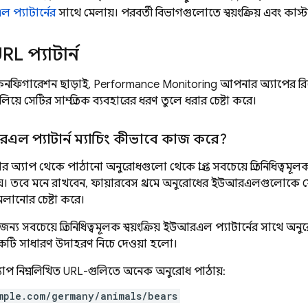
ল প্যাটার্নের
সাথে মেলায়। পরবর্তী বিভাগগুলোতে স্বয়ংক্রিয় এবং কা
URL প্যাটার্ন
ফিগারেশন ছাড়াই,
Performance Monitoring
আপনার অ্যাপের রি
িয়ে সেটির সাম্প্রতিক ব্যবহারের ধরণ তুলে ধরার চেষ্টা করে।
ইউআরএল প্যাটার্ন ম্যাচিং কীভাবে কাজ করে?
্যাপ থেকে পাঠানো অনুরোধগুলো থেকে প্রাপ্ত সবচেয়ে প্রতিনিধিত্বমূলক স্
়। তবে মনে রাখবেন, ফায়ারবেস প্রথমে অনুরোধের ইউআরএলগুলোক
লানোর চেষ্টা করে।
্য সবচেয়ে প্রতিনিধিত্বমূলক স্বয়ংক্রিয় ইউআরএল প্যাটার্নের সাথে
 একটি সাধারণ উদাহরণ নিচে দেওয়া হলো।
াপ নিম্নলিখিত URL-গুলিতে অনেক অনুরোধ পাঠায়:
mple.com/germany/animals/bears