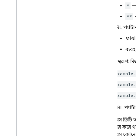
*
— 
**
—
URL প্যাটা
ফায়া
ব্যবহ
উদাহরণস্বরূপ: ন
example.
example.
example.
একটি URL প্যাটার
ফায়ারবেস প্রতিট
কনফিগার করে থাক
ফায়ারবেস কোনো 