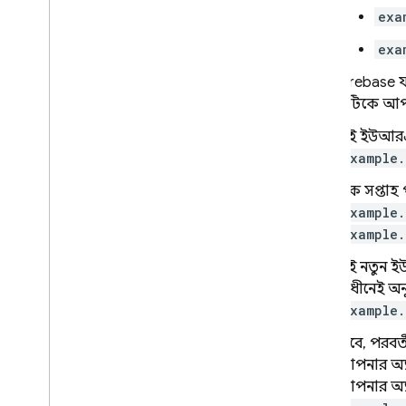
exa
exa
Firebase
এটিকে আপনার
এই ইউআরএল
example.
এক সপ্তাহ
example.
example.
এই নতুন ই
অধীনেই অন
example.
তবে, পরবর্
আপনার অ্যা
আপনার অ্যা