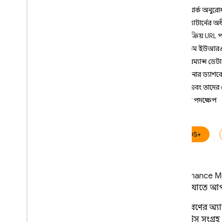
নেটওয়ার্ক অনুর
Crashlytics
URL প্যাটার্নের 
স্বয়ংক্রিয় URL প্
Performance Monitoring
কাস্টম ইউআরএল
ভূমিকা
পারফরম্যান্স ডেটা
শুরু করুন
আপনার ড্যাশবোর্ড
স্বয়ংক্রিয়ভাবে সংগৃহীত ডেটা সম্পর্কে
চিহ্ন এবং তাদের
জানুন
পরবর্তী পদক্ষেপ
অ্যাপ শুরু
ফোরগ্রাউন্ড
ব্যাকগ্রাউন্ড (i
OS+ এবং Android)
স্ক্রীন রেন্ডারিং (i
OS+ এবং Android)
iOS+
পৃষ্ঠা লোড হচ্ছে (ওয়েব)
HTTP
/
S নেটওয়ার্ক অনুরোধ
ডেটা সংগ্রহ এবং একত্রীকরণ
Performance Mo
কাস্টমাইজ করুন
রিপোর্ট, যাতে আপন
নির্দিষ্ট কোডের জন্য মনিটরিং যোগ করুন
সকল ধরণের অ্যা
নির্দিষ্ট নেটওয়ার্ক অনুরোধের জন্য
নিরীক্ষণ যোগ করুন
একটি ট্রেস সংগ্র