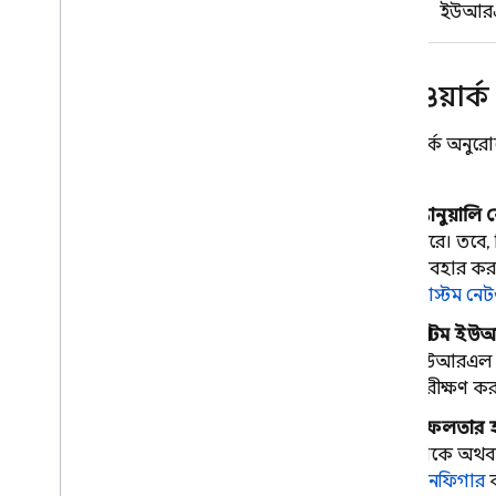
ইউআর
জড়িত
Analytics
নেটওয়ার্
Cloud Messaging
নেটওয়ার্ক অনুরোধ
In-App Messaging
করে:
ম্যানুয়ালি 
Google Ad
Mob
করে। তবে, 
ব্যবহার কর
Google Ads
কাস্টম নেটও
Dynamic Links
কাস্টম ইউআ
ইউআরএল প্য
সংশ্লিষ্ট পণ্য
নিরীক্ষণ ক
Authentication
সফলতার হা
Extensions
থাকে অথবা
কনফিগার
ক