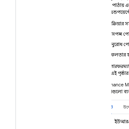
নেটওয়ার্ক অনুরোধ ডেটা একত্রীকরণ
অনুরোধ পাঠায় এবং
কাস্টমাইজ করুন
কোনো এন্ডপয়েন
কর্মক্ষমতা নিরীক্ষণ অক্ষম করুন
প্রতিক্রিয়া
ট্র্যাক
,
দেখুন
,
এবং ফিল্টার ডেটা
রেসপন্স প
কনসোলের ওভারভিউ
বৈশিষ্ট্য ব্যবহার করে ডেটা ফিল্টার
অনুরোধ পে
করুন
সফলতার হার 
কর্মক্ষমতা সমস্যা জন্য সতর্কতা সেট
আপ করুন
আপনি
পারফরম্যান
Big
Query-এ ডেটা এক্সপোর্ট করুন
পারেন (এই পৃষ্ঠা
সমস্যা সমাধান এবং FAQ
Performance Mo
লাইব্রেরিগুলো ব্
পুনরাবৃত্তি করা
Remote Config
সুইফট
উদ্
A
/
B Testing
ইউআর