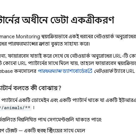
টার্নের অধীনে ডেটা একত্রীকরণ
rmance Monitoring
স্বয়ংক্রিয়ভাবে একই ধরনের নেটওয়ার্ক অনুর
ের পারফরম্যান্সের প্রবণতা বুঝতে সাহায্য করে।
 জন্য, ফায়ারবেস যাচাই করে দেখে যে নেটওয়ার্ক অনুরোধের URL-টি কো
কোনো URL প্যাটার্নের সাথে মিলে যায়, তাহলে ফায়ারবেস স্বয়ংক্রিয
rebase
কনসোলের
পারফরম্যান্স
ড্যাশবোর্ডের
নেটওয়ার্ক
ট্যাবে URL 
টার্ন বলতে কী বোঝায়?
যাটার্নে একটি ডোমেইন এবং একটি প্যাটার্ন থাকে যা একটি ইউআরএ
*/animals/**
।
র্নগুলিতে নিম্নলিখিত পাথ সেগমেন্টগুলি থাকতে পারে:
ণ টেক্সট — একটি হুবহু স্ট্রিংয়ের সাথে মেলে