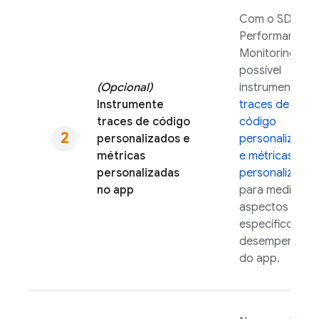
Com o SDK do
Performance
Monitoring
, é
possível
(Opcional)
instrumentar
Instrumente
traces de
traces de código
código
personalizados e
personalizado
métricas
e métricas
personalizadas
personalizadas
no app
para medir
aspectos
específicos do
desempenho
do app.