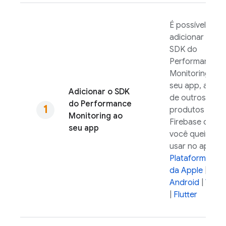
É possível
adicionar o
SDK do
Performance
Monitoring
ao
seu app, além
Adicionar o SDK
de outros
do
Performance
produtos do
Monitoring
ao
Firebase que
seu app
você queira
usar no app.
Plataformas
da Apple
|
Android
|
Web
|
Flutter