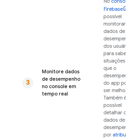
No
console do
Firebase
, é
possível
monitorar os
dados de
desempenho
dos usuários
para saber
situações em
que o
Monitore dados
desempenho
de desempenho
do app pode
no console em
ser melhorado.
tempo real
Também é
possível
detalhar os
dados de
desempenho
por
atributos
,