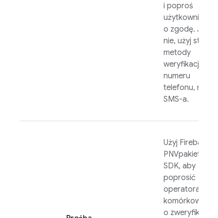
i poproś
użytkownika
o zgodę. Jeśli
nie, użyj starsze
metody
weryfikacji
numeru
telefonu, np.
SMS-a.
Użyj
Firebase
PNV
pakietu
SDK, aby
poprosić
operatora
komórkowego
o zweryfikowa