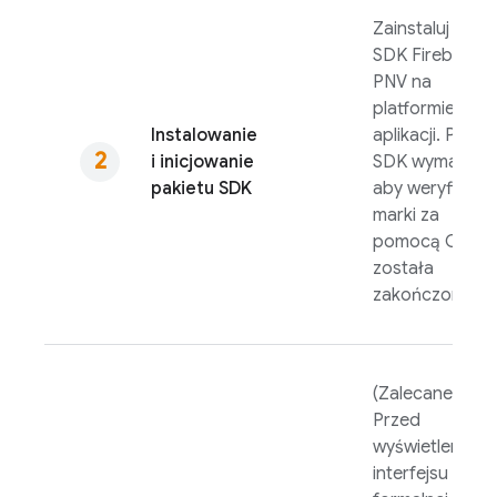
Zainstaluj pakie
SDK
Firebase
PNV
na
platformie
Instalowanie
aplikacji. Pakiet
i inicjowanie
SDK wymaga,
pakietu SDK
aby weryfikacj
marki za
pomocą OAut
została
zakończona.
(Zalecane)
Przed
wyświetleniem
interfejsu