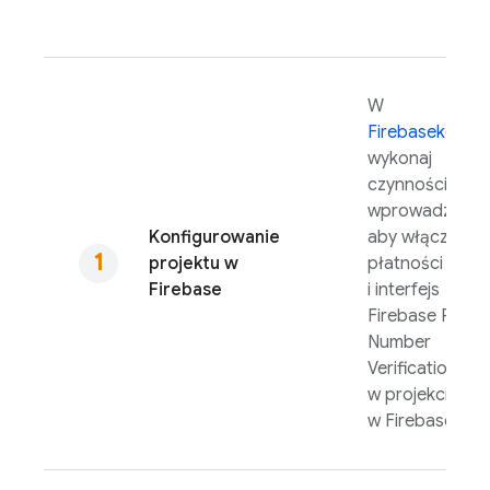
W
Firebase
konsol
wykonaj
czynności
wprowadzające
Konfigurowanie
aby włączyć
projektu w
płatności
Firebase
i interfejs
Firebase Phon
Number
Verification
API
w projekcie
w Firebase.