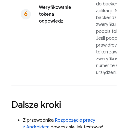
do backendu
Weryfikowanie
aplikacji. Na
tokena
backendzie
odpowiedzi
zweryfikuj
podpis tokena.
Jeśli podpis jes
prawidłowy,
token zawiera
zweryfikowany
numer telefonu
urządzenia.
Dalsze kroki
Z przewodnika
Rozpoczęcie pracy
z Androidem
dowiesz się, jak testować