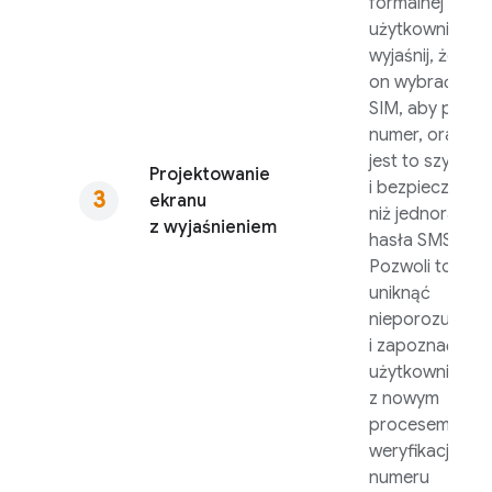
formalnej zgod
użytkownika
wyjaśnij, że mus
on wybrać kart
SIM, aby pobra
numer, oraz że
jest to szybsze
Projektowanie
i bezpieczniejs
ekranu
niż jednorazow
z wyjaśnieniem
hasła SMS.
Pozwoli to
uniknąć
nieporozumień
i zapoznać
użytkowników
z nowym
procesem
weryfikacji
numeru