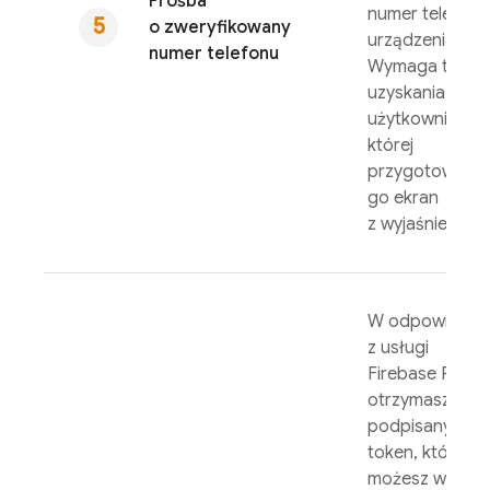
Prośba
numer telefonu
o zweryfikowany
urządzenia.
numer telefonu
Wymaga to
uzyskania zgo
użytkownika, d
której
przygotowuje
go ekran
z wyjaśnieniem.
W odpowiedzi
z usługi
Firebase PNV
otrzymasz
podpisany
token, który
możesz wysłać