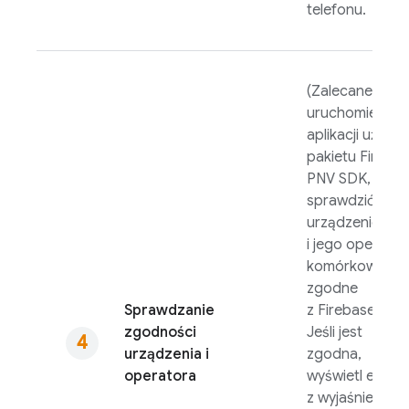
telefonu.
(Zalecane) Po
uruchomieniu
aplikacji użyj
pakietu
Fireba
PNV
SDK, aby
sprawdzić, czy
urządzenie
i jego operator
komórkowy są
zgodne
Sprawdzanie
z
Firebase PNV
zgodności
Jeśli jest
urządzenia i
zgodna,
operatora
wyświetl ekran
z wyjaśnieniem