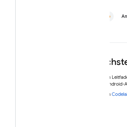
An
Nächste
Im Leitfa
Android-
Im
Codela