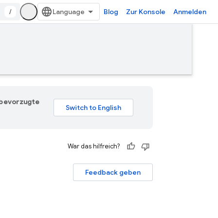
/
Blog
Zur Konsole
Anmelden
e bevorzugte
War das hilfreich?
Feedback geben