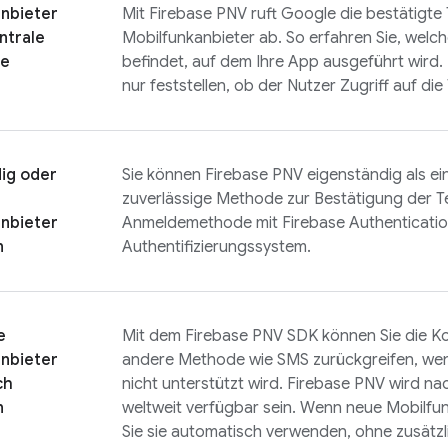
nbieter
Mit
Firebase PNV
ruft Google die bestätigte
ntrale
Mobilfunkanbieter ab. So erfahren Sie, welc
le
befindet, auf dem Ihre App ausgeführt wird.
nur feststellen, ob der Nutzer Zugriff auf di
ig oder
Sie können
Firebase PNV
eigenständig als ei
zuverlässige Methode zur Bestätigung der 
anbieter
Anmeldemethode mit
Firebase Authenticati
n
Authentifizierungssystem.
e
Mit dem
Firebase PNV
SDK können Sie die Kom
nbieter
andere Methode wie SMS zurückgreifen, w
ch
nicht unterstützt wird.
Firebase PNV
wird nac
n
weltweit verfügbar sein. Wenn neue Mobilfu
Sie sie automatisch verwenden, ohne zusätz