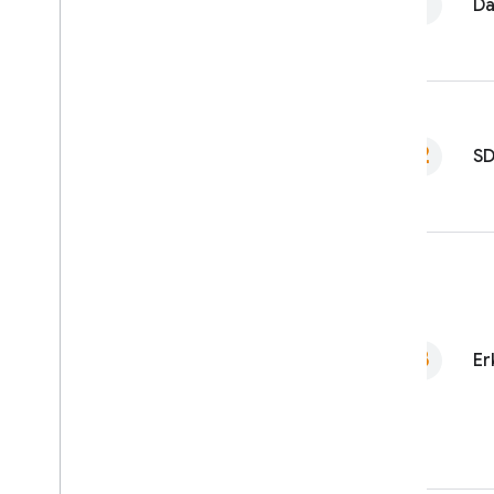
Da
SD
Er