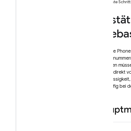
Nächste Schrit
Einführung
Codelab
Bestät
Erste Schritte mit Android
Fireba
Auf Produktion upgraden
Tokens auf dem Server prüfen
Firebase Phone
Ablauf anpassen
Telefonnummern
Mit Telefonnummern anmelden
eingeben müsse
Beobachtbarkeit
Tippen direkt v
Cloud-Audit-Logging
Zuverlässigkeit
die häufig bei
Preise
Hauptm
App Check
SQL Connect