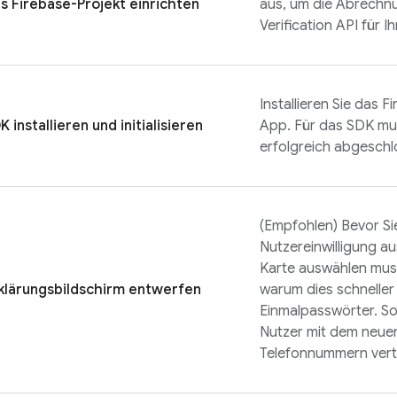
s Firebase-Projekt einrichten
aus, um die Abrechn
Verification
API für Ih
Installieren Sie das
Fi
K installieren und initialisieren
App. Für das SDK m
erfolgreich abgeschl
(Empfohlen) Bevor Sie
Nutzereinwilligung au
Karte auswählen mus
klärungsbildschirm entwerfen
warum dies schneller 
Einmalpasswörter. So
Nutzer mit dem neue
Telefonnummern vert