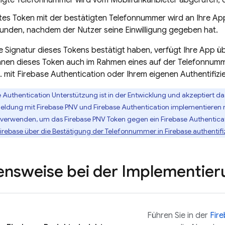
tigte Telefonnummer wird vom Mobilfunkanbieter abgerufen, d
ertes Token mit der bestätigten Telefonnummer wird an Ihre A
kunden, nachdem der Nutzer seine Einwilligung gegeben hat.
 Signatur dieses Tokens bestätigt haben, verfügt Ihre App ü
önnen dieses Token auch im Rahmen eines auf der Telefonnu
. mit
Firebase Authentication
oder Ihrem eigenen Authentifiz
e Authentication
Unterstützung ist in der Entwicklung und akzeptiert d
meldung mit
Firebase PNV
und
Firebase Authentication
implementieren m
g verwenden, um das
Firebase PNV
Token gegen ein
Firebase Authentica
Firebase über die Bestätigung der Telefonnummer in Firebase authentifi
nsweise bei der Implementier
Führen Sie in der
Fir