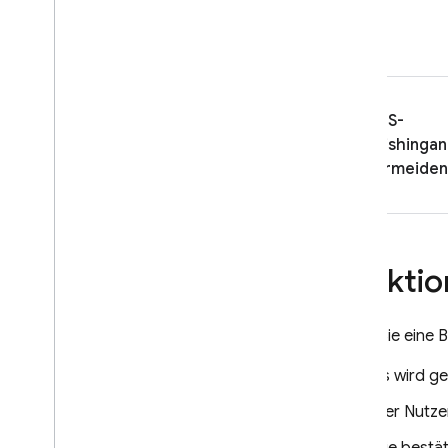
ÄHNLICHE PRODUKTE
Cloud Messaging
Remote Config
SMS-
Phishingan
vermeiden
Funktio
Wenn Sie eine 
Es wird g
Der Nutze