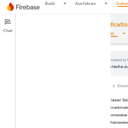
Build
Ausführen
Dokum
Documentation
Phone Number Verificatio
Chat
Übersicht
Grundlagen
KI
Build
Sprache zu
Übersicht
Firebase
Docum
Emulator Suite
Auf dieser Se
Authentication
Hauptmerkmal
Funktionsweise
Bestätigung der
Vorgehensweise
Telefonnummer