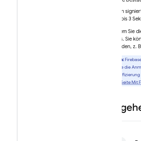
Die bestä
Ein signi
1 bis 3 Se
Nachdem Sie die
Nutzers. Sie k
verwenden, z. B
Beta:
Firebas
Wenn Sie die An
Authentifizierun
auf der
Seite Mit 
Vorgehe