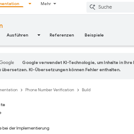
entation
Mehr
n
Ausführen
Referenzen
Beispiele
Google verwendet KI-Technologie, um Inhalte in Ihr
 übersetzen. KI-Übersetzungen können Fehler enthalten.
entation
Phone Number Verification
Build
ite
e
 bei der Implementierung