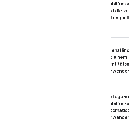
Mobilfunka
Cloud Firestore
sind die ze
Datenquel
Realtime Database
Storage
Sicherheitsregeln
Eigenständ
mit einem
App Hosting
Identitäts
verwende
Hosting
Cloud Functions
Verfügbar
Mobilfunka
Extensions
automatis
verwende
Firebase ML