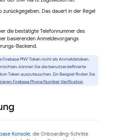
er der SIM-Karte zugewiesen ist.
pp zurückgegeben. Das dauert in der Regel
ber die bestätigte Telefonnummer des
mmer basierenden Anmeldevorgangs
ierungs-Backend.
as
Firebase PNV
Token nicht als Anmeldetoken.
öchten, können Sie die benutzerdefinierte
tion
Token auszutauschen. Ein Beispiel finden Sie
zieren.
Firebase Phone Number Verification
ung
ebase
Konsole
, die Onboarding-Schritte