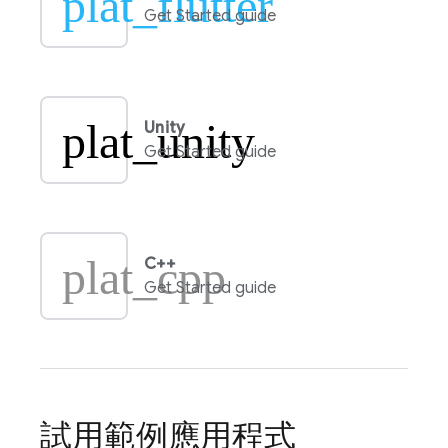
plat_flutter
Get Started guide
plat_unity
Unity
Get Started guide
plat_cpp
C++
Get Started guide
試用範例應用程式