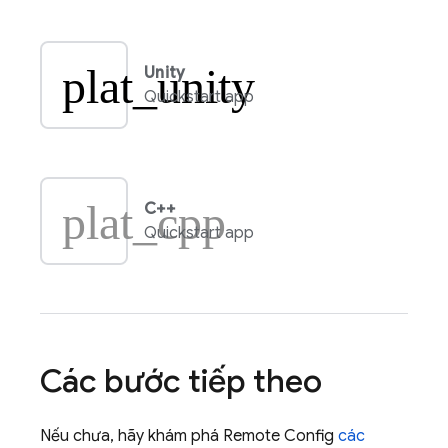
plat_unity
Unity
Quickstart app
plat_cpp
C++
Quickstart app
Các bước tiếp theo
Nếu chưa, hãy khám phá
Remote Config
các