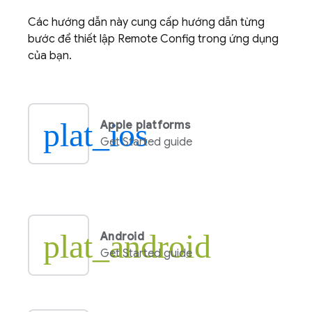
Các hướng dẫn này cung cấp hướng dẫn từng
bước để thiết lập
Remote Config
trong ứng dụng
của bạn.
plat_ios
Apple platforms
Get Started guide
plat_android
Android
Get Started guide