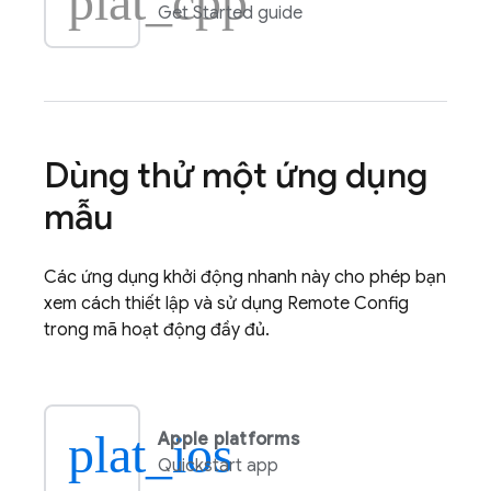
plat_cpp
Get Started guide
Dùng thử một ứng dụng
mẫu
Các ứng dụng khởi động nhanh này cho phép bạn
xem cách thiết lập và sử dụng
Remote Config
trong mã hoạt động đầy đủ.
plat_ios
Apple platforms
Quickstart app