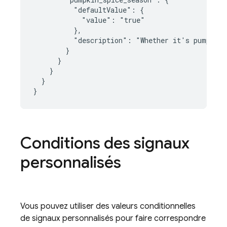
          "defaultValue": {

            "value": "true"

          },

          "description": "Whether it's pumpkin 
        }

      }

    }

  }

}
Conditions des signaux
personnalisés
Vous pouvez utiliser des valeurs conditionnelles
de signaux personnalisés pour faire correspondre