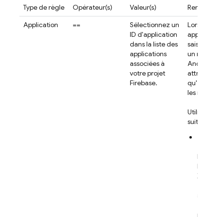
Type de règle
Opérateur(s)
Valeur(s)
Remarqu
Application
==
Sélectionnez un
Lorsque v
ID d'application
applicati
dans la liste des
saisissez
applications
un nom d
associées à
Android q
votre projet
attribut 
Firebase.
qu'
ID d'a
les règle
Utilisez 
suit :
Pour 
forme
l'
CFBun
l'appl
Xcode,
ident
se tro
Génér
princi