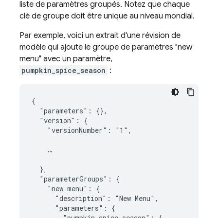
liste de paramètres groupés. Notez que chaque
clé de groupe doit être unique au niveau mondial.
Par exemple, voici un extrait d'une révision de
modèle qui ajoute le groupe de paramètres "new
menu" avec un paramètre,
pumpkin_spice_season
:
{

  "parameters": {},

  "version": {

    "versionNumber": "1",

    …

  },

  "parameterGroups": {

    "new menu": {

      "description": "New Menu",

      "parameters": {

        "pumpkin_spice_season": {
