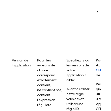
applic
Pour 
l'
appli
l'appl
trouv
appl
fichier
buil
au niv
l'appli
Version de
Pour les
Spécifiez la ou
Pour les
l'application
valeurs de
les versions de
Apple
: u
chaîne
:
votre
CFBundle
correspond
application à
de l'appli
exactement,
cibler.
Remarq
contient,
Avant d'utiliser
que votre
ne contient pas,
cette règle,
utilise la
contient
vous devez
ultérieur
l'expression
utiliser une
Apple Pla
régulière
règle
ID
CFBundle