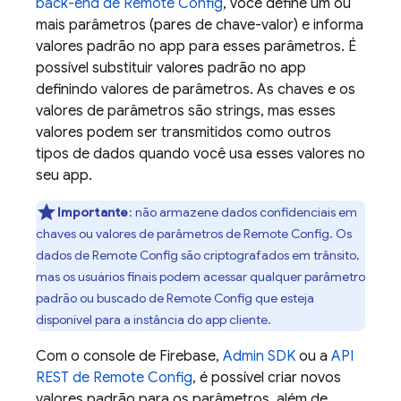
back-end de
Remote Config
, você define um ou
mais parâmetros (pares de chave-valor) e informa
valores padrão no app para esses parâmetros. É
possível substituir valores padrão no app
definindo valores de parâmetros. As chaves e os
valores de parâmetros são strings, mas esses
valores podem ser transmitidos como outros
tipos de dados quando você usa esses valores no
seu app.
Importante
:
não armazene dados confidenciais em
chaves ou valores de parâmetros de
Remote Config
. Os
dados de
Remote Config
são criptografados em trânsito,
mas os usuários finais podem acessar qualquer parâmetro
padrão ou buscado de
Remote Config
que esteja
disponível para a instância do app cliente.
Com o console de
Firebase
,
Admin SDK
ou a
API
REST de
Remote Config
, é possível criar novos
valores padrão para os parâmetros, além de