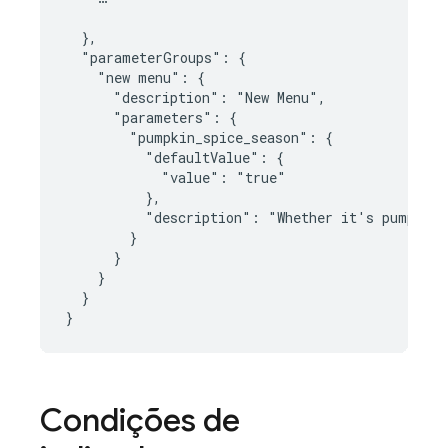
  },

  "parameterGroups": {

    "new menu": {

      "description": "New Menu",

      "parameters": {

        "pumpkin_spice_season": {

          "defaultValue": {

            "value": "true"

          },

          "description": "Whether it's pumpkin 
        }

      }

    }

  }

}
Condições de