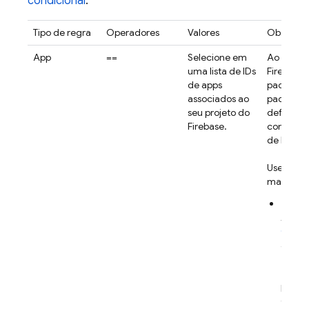
condicional
.
Tipo de regra
Operadores
Valores
Observa
App
==
Selecione em
Ao adici
uma lista de IDs
Firebase, 
de apps
pacote o
associados ao
pacote d
seu projeto do
defina um
Firebase.
como
ID
de
Remot
Use o atr
maneira:
Para 
Appl
CFBund
app. L
ident
paco
para o
do apl