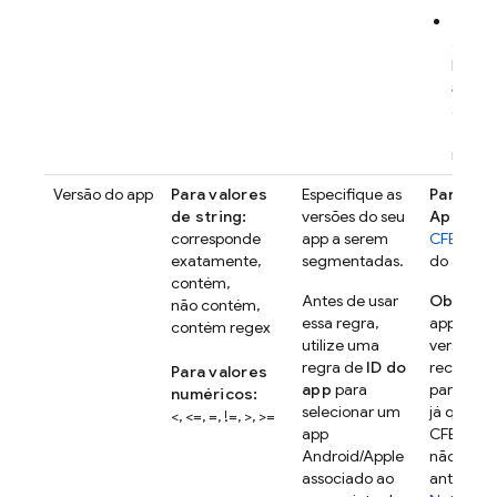
Para 
applic
Locali
appl
arqui
buil
no nív
Versão do app
Para valores
Especifique as
Para pla
de string:
versões do seu
Apple
: u
corresponde
app a serem
CFBundle
exatamente,
segmentadas.
do app.
contém,
Antes de usar
Observ
não contém,
essa regra,
app Apple
contém regex
utilize uma
versão 6.
regra de
ID do
recente d
Para valores
app
para
para plat
numéricos:
selecionar um
já que
<, <=, =, !=, >, >=
app
CFBundle
Android/Apple
não é en
associado ao
anteriore