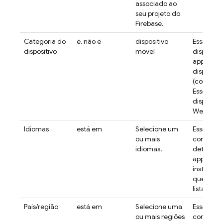
associado ao
seu projeto do
Firebase.
Categoria do
é, não é
dispositivo
Essa regra
dispositivo
móvel
dispositi
app da W
dispositi
(computa
Esse tipo
disponíve
Web.
Idiomas
está em
Selecione um
Essa regr
tr
ou mais
como
idiomas.
determin
app se a i
instalada
que usa 
listados.
País/região
está em
Selecione uma
Essa regr
tr
ou mais regiões
como