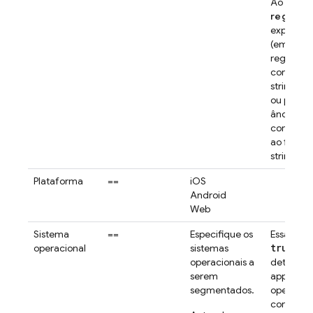
Ao usar 
regex
, é
expressõe
(em inglê
regular p
correspon
string de
ou parte 
âncoras
correspo
ao final 
string de
Plataforma
==
iOS
Android
Web
Sistema
==
Especifique os
Essa reg
true
operacional
sistemas
em 
operacionais a
determin
serem
app da W
segmentados.
operacion
correspo