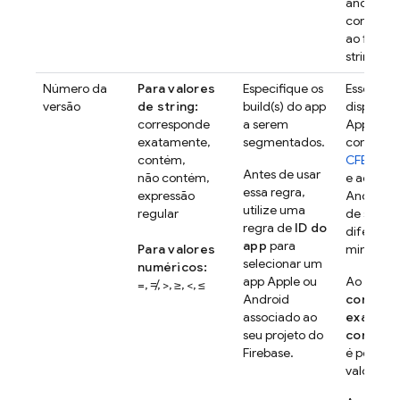
âncoras
correspo
ao final 
string de
Número da
Para valores
Especifique os
Esse oper
versão
de string:
build(s) do app
disponíve
corresponde
a serem
Apple e A
exatamente,
segmentados.
correspo
contém,
CFBundle
Antes de usar
não contém,
e ao
vers
essa regra,
expressão
Android.
utilize uma
regular
de string
regra de
ID do
diferenc
app
para
Para valores
minúscul
selecionar um
numéricos:
app Apple ou
Ao usar o
=, ≠, >, ≥, <, ≤
Android
corresp
associado ao
exatame
seu projeto do
contém
Firebase.
é possível
valores.