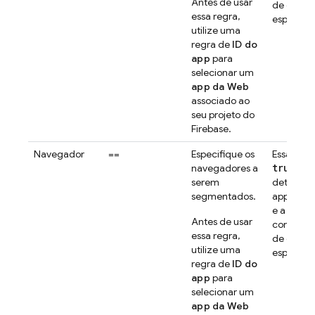
Antes de usar
de destino
essa regra,
especific
utilize uma
regra de
ID do
app
para
selecionar um
app da Web
associado ao
seu projeto do
Firebase.
Navegador
==
Especifique os
Essa regr
true
navegadores a
em 
serem
determin
segmentados.
app da W
e a versã
Antes de usar
correspo
essa regra,
de destino
utilize uma
especific
regra de
ID do
app
para
selecionar um
app da Web