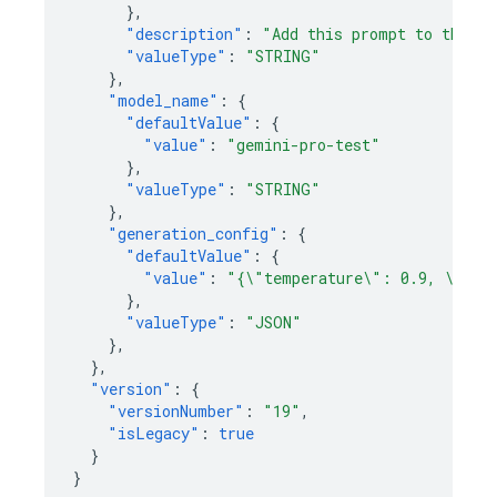
},
"description"
:
"Add this prompt to the us
"valueType"
:
"STRING"
},
"model_name"
:
{
"defaultValue"
:
{
"value"
:
"gemini-pro-test"
},
"valueType"
:
"STRING"
},
"generation_config"
:
{
"defaultValue"
:
{
"value"
:
"{\"temperature\": 0.9, \"max
},
"valueType"
:
"JSON"
},
},
"version"
:
{
"versionNumber"
:
"19"
,
"isLegacy"
:
true
}
}