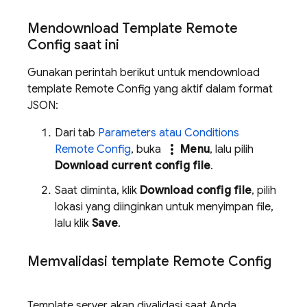
Mendownload Template Remote
Config saat ini
Gunakan perintah berikut untuk mendownload
template
Remote Config
yang aktif dalam format
JSON:
Dari tab
Parameters atau Conditions
more_vert
Remote Config
, buka
Menu
, lalu pilih
Download current config file
.
Saat diminta, klik
Download config file
, pilih
lokasi yang diinginkan untuk menyimpan file,
lalu klik
Save
.
Memvalidasi template Remote Config
Template server akan divalidasi saat Anda