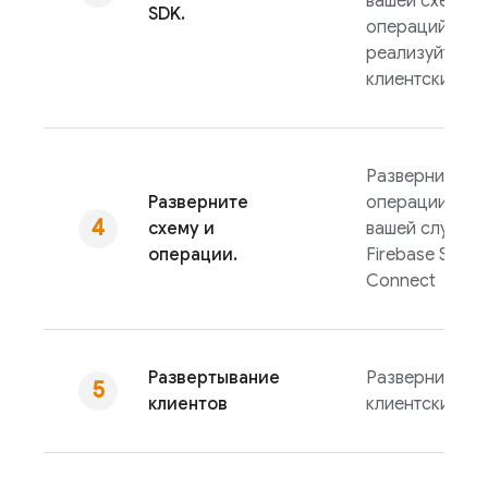
вашей схемы и
SDK.
операций, а з
реализуйте
клиентский ко
Разверните сх
Разверните
операции для
схему и
вашей службы
операции.
Firebase SQL
Connect
Развертывание
Разверните
клиентов
клиентский ко