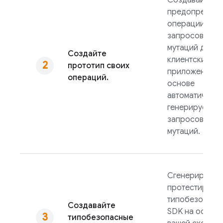
Создавайте
предопредел
операции
запросов и
мутаций для
Создайте
клиентских
прототип своих
приложений н
операций.
основе
автоматически
генерируемых
запросов и
мутаций.
Сгенерируйте 
протестируйт
типобезопасн
Создавайте
SDK на основе
типобезопасные