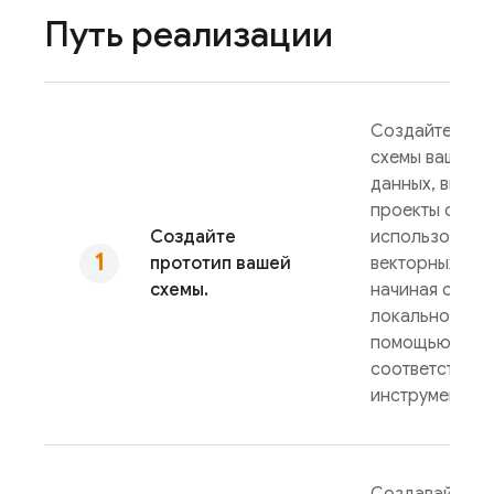
Путь реализации
Создайте про
схемы вашей б
данных, включ
проекты с
Создайте
использовани
прототип вашей
векторных тип
схемы.
начиная с
локальной сре
помощью
соответствую
инструментов.