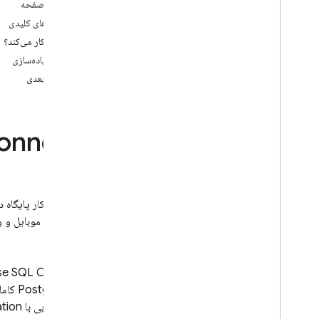
در این صفحه
App Check
قابلیت‌های کلیدی
چگونه کار می‌کند؟
اتصال SQL
مسیر پیاده‌سازی
مقدمه
مراحل بعدی
قیمت گذاری و صورتحساب
شروع به کار
با عوامل هوش مصنوعی شروع کنید
onnect
شروع سریع
پلتفرم های اپل
Android
اولین راهکار پایگاه 
واکنش نشان دهید
SDKهای موبایل و وبِ از نوع ایمن ایجاد کنند.
فلوت‌زنی
طرح ها و عملیات طراحی، طرحواره ها
و عملیات طراحی
se SQL Connect
طراحی طرحواره‌های SQL Connect
PostgreSQL کاملاً مدیریت‌شده که توسط
پیاده‌سازی کوئری‌های SQL Connect
که به خوبی با
ation