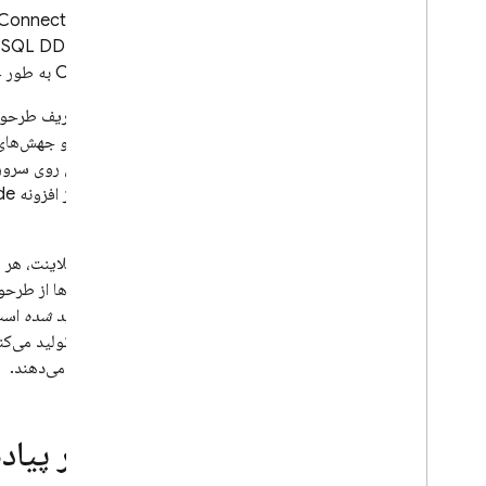
طرحواره
Connect
قوانین امنیتی
خودکار SQL DDL مورد نیاز برای انجام مهاجرت‌های طرحواره بر اساس تغییرات در طرحواره برنامه است. بر اساس طرحواره برنامه شما،
Connect
به طور خودکار طرحواره GraphQL 
App Hosting
پس از تعریف طرحواره
Hosting
کوئری‌ها و جهش‌ها
توابع ابری روی سرور
Cloud Functions
کنید.
Extensions
برای کد کلاینت، هر 
این SDKها از طرحواره آگاه نیستند و باید نام عملیات و متغیرها را به عنوان داده‌های بدون ساختار ارائه دهند. هر پلتفرم پشتیبانی‌شده همچنین دارای یک
Firebase ML
SDK تولید شده
محصولات مرتبط، محصولات مرتبط،
محصولات مرتبط
"پوشش" می‌دهند.
Cloud Messaging
Remote Config
مسیر پیاده