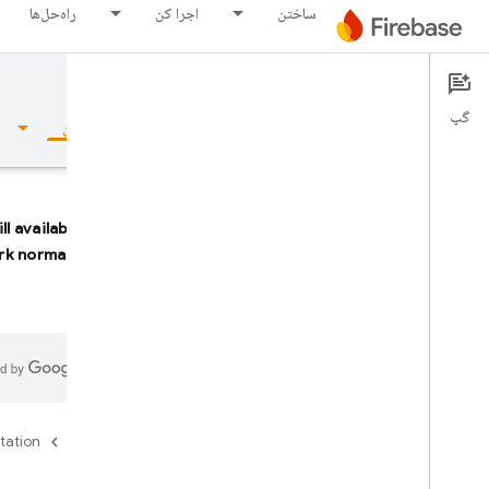
ساختن
اجرا کن
راه‌حل‌ها
SQL Connect
Documentation
گپ
نمای کلی
مبانی
هوش مصنوعی
ساختن
ll available
k normally.
نمای کلی
مجموعه شبیه ساز
Authentication
tation
Firebase
تایید شماره تلفن