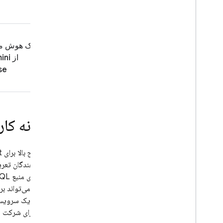
مرجع اشیاء ورودی
مرجع اسکالرها
مرجع Enums
کمک هوش م
راهنمای مرجع اضافی
از Gemini در
مرجع CLI
se
مرجع فایل پیکربندی SQL Connect
پیکربندی IAM برای پروژه‌های SQL
Connect
مرجع زبان بیان مشترک (CEL)
.
چگونه کار 
مرجع ثبت حسابرسی ابری، مرجع ثبت
گزارش حسابرسی ابری
منبع سطح بالا برای
t
Cloud Firestore
توسعه‌دهندگان تعری
از فایل‌های منبع GraphQL و همچنین پیکربندی خاص برای منابع داده پیوست شده (مانند نمونه‌های
Realtime Database
طرحواره می‌تواند ب
طرحواره یک سرویس تع
Storage
"راننده" برای شرکت 