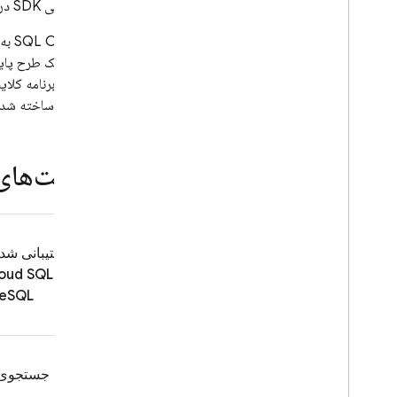
پیاده‌سازی جهش‌های SQL Connect
با پشتیبانی SDK در Kotlin Android، iOS، Flutter و وب در برنامه‌های موبایل و وب خود ادغام کنید.
عملیات ایمن با مجوز
SQL Connect
به 
پیاده‌سازی عملیات با استفاده از SQL
بومی
نوع برای برنامه کلا
توسعه و آزمایش با SQL Connect
سفارشی ساخته شده
داده های آزمایش بذر و انجام عملیات انبوه
ایجاد Web SDK، ایجاد Web SDK
ایجاد Android SDK، ایجاد Android
قابلیت‌های
SDK
ایجاد i
OS SDK، تولید i
OS SDK
ایجاد Flutter SDK، ایجاد Flutter SDK،
ایجاد Flutter SDK
پشتیبانی شد
دریافت به روز رسانی در زمان واقعی
oud SQL
تولید SDK های مدیریتی
reSQL
استفاده از شبیه‌ساز SQL Connect برای
CI
/
CD
مدیریت پروژه‌های SQL Connect
جستجوی 
طرحواره ها و رابط ها را مدیریت کنید