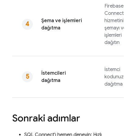
Firebase SQL
Connect
Şema ve işlemleri
hizmetiniz için
dağıtma
şemayı ve
işlemleri
dağıtın
İstemci
İstemcileri
kodunuzu
dağıtma
dağıtma
Sonraki adımlar
SQL Connect
'ı hemen deneyin: Hızlı