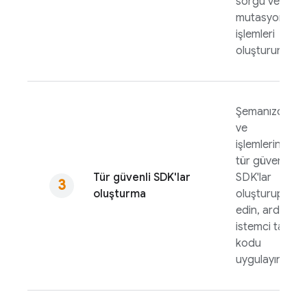
sorgu ve
mutasyon
işlemleri
oluşturun.
Şemanızdan
ve
işlemlerinizde
tür güvenli
Tür güvenli SDK'lar
SDK'lar
oluşturma
oluşturup test
edin, ardından
istemci tarafı
kodu
uygulayın