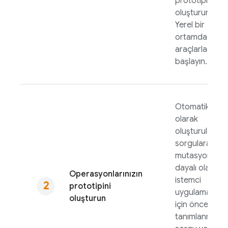
prototipini
oluşturun.
Yerel bir
ortamda
araçlarla
başlayın.
Otomatik
olarak
oluşturulan
sorgulara ve
mutasyonlara
dayalı olarak
Operasyonlarınızın
istemci
prototipini
uygulamaları
oluşturun
için önceden
tanımlanmış