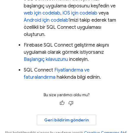
başlangıç uygulama deposunu keşfedin ve
web için codelab
,
iOS için codelab
veya
Android için codelab
'imizi takip ederek tam
özellikli bir
SQL Connect
uygulaması
oluşturun.
Firebase SQL Connect
geliştirme akışını
uygulamalı olarak görmek istiyorsanız
Başlangıç kılavuzunu
inceleyin.
SQL Connect
Fiyatlandırma ve
faturalandırma
hakkında bilgi edinin.
Bu size yardımcı oldu mu?
Geri bildirim gönderin
Aksi belirtilmediği sürece bu sayfanın içeriği
Creative Commons Atıf