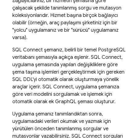
bağlayıcılarınız
, bir hizmetin şemasına göre
çalışacak şekilde tanımlanmış sorgu ve mutasyon
koleksiyonlarıdır. Hizmet başına birçok bağlayıcı
olabilir (örneğin, araç paylaşımı şirketiniz için bir
"yolcu" uygulamanız ve bir "sürücü" uygulamanız
varsa).
SQL Connect
şemanız, belirli bir temel PostgreSQL
veritabanı şemasıyla açıkça eşlenir.
SQL Connect
,
uygulama şemasında yapılan değişikliklere göre
şema taşıma işlemleri gerçekleştirmek için gereken
SQL DDL'yi otomatik olarak oluşturmaya yönelik
araçlar içerir.
SQL Connect
, uygulama şemanıza
göre veri modelini sorgulamak ve işlemek için
otomatik olarak ek GraphQL şeması oluşturur.
Uygulama şemanız tanımlandıktan sonra,
uygulamadaki verileri okumak ve yazmak için
yürütülen önceden tanımlanmış sorgular ve
mutasyonlar yazabilirsiniz.
SQL Connect
sorguları