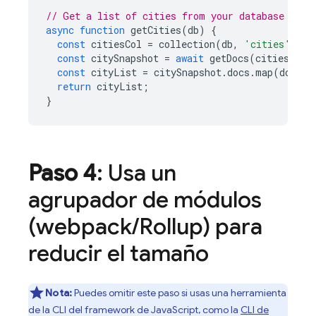
// Get a list of cities from your database
async
function
getCities
(
db
)
{
const
citiesCol
=
collection
(
db
,
'cities'
);
const
citySnapshot
=
await
getDocs
(
citiesCol
)
const
cityList
=
citySnapshot
.
docs
.
map
(
doc
=>
return
cityList
;
}
Paso 4
: Usa un
agrupador de módulos
(webpack
/
Rollup) para
reducir el tamaño
Nota:
Puedes omitir este paso si usas una herramienta
de la CLI del framework de JavaScript, como la
CLI de