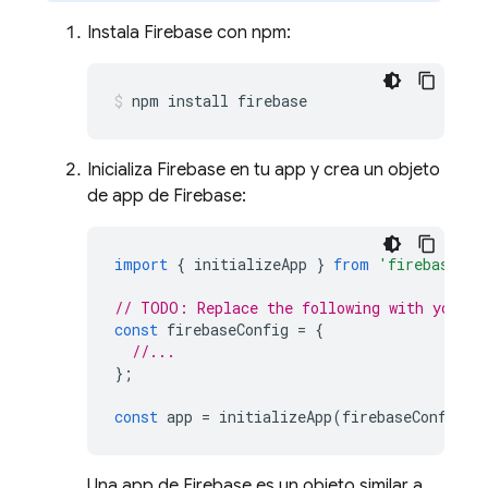
Instala Firebase con npm:
npm install firebase
Inicializa Firebase en tu app y crea un objeto
de app de Firebase:
import
{
initializeApp
}
from
'firebase/ap
// TODO: Replace the following with your a
const
firebaseConfig
=
{
//...
};
const
app
=
initializeApp
(
firebaseConfig
);
Una app de Firebase es un objeto similar a