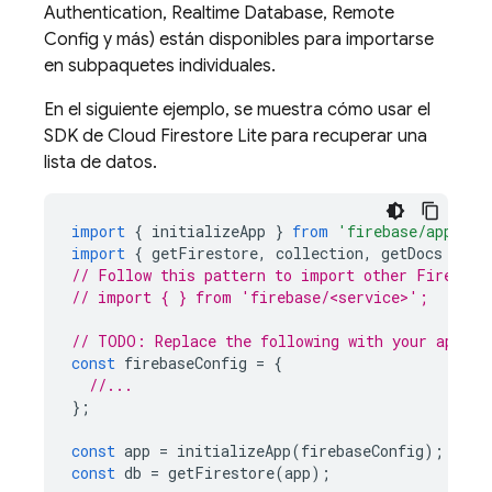
Authentication
,
Realtime Database
,
Remote
Config
y más) están disponibles para importarse
en subpaquetes individuales.
En el siguiente ejemplo, se muestra cómo usar el
SDK de
Cloud Firestore
Lite para recuperar una
lista de datos.
import
{
initializeApp
}
from
'firebase/app'
;
import
{
getFirestore
,
collection
,
getDocs
}
fr
// Follow this pattern to import other Firebase
// import { } from 'firebase/<service>';
// TODO: Replace the following with your app's 
const
firebaseConfig
=
{
//...
};
const
app
=
initializeApp
(
firebaseConfig
);
const
db
=
getFirestore
(
app
);