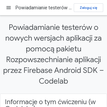
menu
Powiadamianie testerów o nowych wersjach aplikacji za pomocą pakietu Rozpowszechnianie aplikacji przez Firebase Android SDK – Codelab
Zaloguj się
Firebase
Firebase Codelabs
Prześlij opinię
Powiadamianie testerów o
Na tej stronie
nowych wersjach aplikacji za
1. Przegląd
2. Pobieranie przykładowego kodu
pomocą pakietu
3. Importowanie aplikacji startowej
Rozpowszechnianie aplikacji
4. Tworzenie i konfigurowanie projektu w Firebase
Tworzenie nowego projektu w Firebase
przez Firebase Android SDK –
Codelab
Informacje o tym ćwiczeniu (w