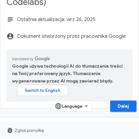
Codelabs)
subject
Ostatnia aktualizacja: wrz 26, 2025
account_circle
Dokument stworzony przez pracownika Google
Google używa technologii AI do tłumaczenia treści
na Twój preferowany język. Tłumaczenia
wygenerowane przez AI mogą zawierać błędy.
Dalej
1. Przegląd
bug_report
Zgłoś pomyłkę