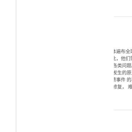
挑战
由于产品组合中产品众多并且受众群体遍布全
的能力决定着 Gameloft 的成败。 因此，
工具，以跟踪和排查 其所有游戏中的各类问题
崩溃的适当信息， 特别是玩家设备上发生的原生崩溃
运营经理 Oana Radulescu 表示。崩溃事
的技术问题也很难 得到及时的跟踪和修复， 
解决方案