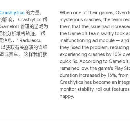
Crashlytics
的力量。
When one of their games, Overdri
Crashlytics 帮
mysterious crashes, the team re
Gameloft 管理的游戏为
them that the issue had increased 
支持轻松分析堆栈轨迹， 帮
the Gameloft team swiftly took a
" Radulescu
malfunctioning ad module — and t
 以获取有关崩溃的详细
they fixed the problem, reducing
道或赛车， 这样我们就
experiencing crashes by 10% ove
quick fix. According to Gameloft
remained low, the game's Play St
duration increased by 16%, from 
Crashlytics has become an integra
monitor stability, roll out featur
happy.