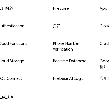
应用托管
Firestore
App D
uthentication
托管
Clou
loud Functions
Phone Number
Crash
Verification
Cloud Storage
Realtime Database
Goog
析）
SQL Connect
Firebase AI Logic
应用
生成式 AI