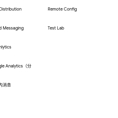
istribution
Remote Config
d Messaging
Test Lab
lytics
le Analytics（分
内消息