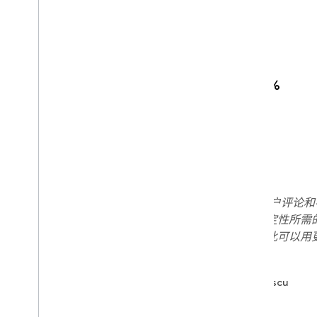
成果
会话时长增加了 16%
遭遇崩溃的用户百分比降低了 10%
"过去，我们只能依靠含糊不清的用户评论
复问题，而现在则可以获得提高稳定性所需
将那么多精力投入到问题排查，因此可以用
体验。"
- Gameloft 部署运营经理 Oana Radulescu