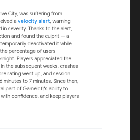
ve City, was suffering from
ceived a
velocity alert
, warning
in severity. Thanks to the alert,
ction and found the culprit — a
emporarily deactivated it while
 the percentage of users
rnight. Players appreciated the
, in the subsequent weeks, crashes
ore rating went up, and session
6 minutes to 7 minutes. Since then,
l part of Gameloft's ability to
es with confidence, and keep players