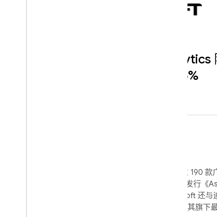
Gameloft 使用 Crashlyt
将玩家会话时长增加 16%
简介
Gameloft 成立于 2000 年， 拥有超过 1
戏， 月活玩家数量达到 8 千万。除了发行《Asph
Hunter》等 原创系列大作外，Gameloft 还与迪
Illumination 等大型娱乐公司合作， 为