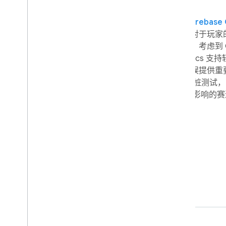
在这种情况下，Gameloft 决定依靠
Firebase 
通过按根本原因汇总崩溃情况并凸显对于玩家的影响， 
助 Gameloft 确定首先要修复的问题， 考虑到 
数众多，这一点尤其有用。 "Crashlytics 
助我们确定问题优先级，并为每个错误提供重要信息，
说。"我们对日志和关键字词进行了插桩测试，
信息和上下文， 比如赛车游戏里受到影响的赛
可以比以往更快地重现和解决错误。"