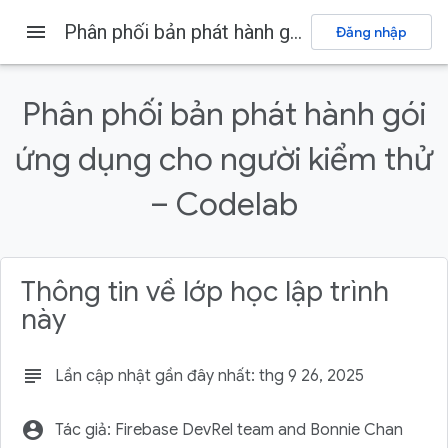
menu
Phân phối bản phát hành gói ứng dụng cho người kiểm thử – Codelab
Đăng nhập
Firebase
Firebase Codelabs
Gửi ý kiến phản hồi
Phân phối bản phát hành gói
Trên trang này
ứng dụng cho người kiểm thử
1. Tổng quan
2. Tạo một dự án Firebase
– Codelab
Thêm gói ứng dụng vào dự án
Liên kết với Google Play
3. Thêm tính năng Phân phối ứng dụng vào dự án
Thông tin về lớp học lập trình
này
subject
Lần cập nhật gần đây nhất: thg 9 26, 2025
account_circle
Tác giả: Firebase DevRel team and Bonnie Chan