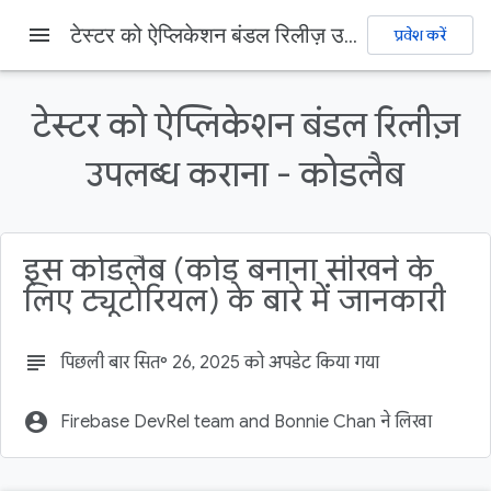
menu
टेस्टर को ऐप्लिकेशन बंडल रिलीज़ उपलब्ध कराना - कोडलैब
प्रवेश करें
Firebase
Firebase Codelabs
सुझाव भेजें
टेस्टर को ऐप्लिकेशन बंडल रिलीज़
इस पेज पर, यह जानकारी उपलब्ध है
उपलब्ध कराना - कोडलैब
1. खास जानकारी
2. Firebase प्रोजेक्ट बनाना
प्रोजेक्ट में अपना ऐप्लिकेशन बंडल जोड़ना
इस कोडलैब (कोड बनाना सीखने के
Google Play से लिंक करें
3. अपने प्रोजेक्ट में App Distribution जोड़ना
लिए ट्यूटोरियल) के बारे में जानकारी
subject
पिछली बार सित॰ 26, 2025 को अपडेट किया गया
account_circle
Firebase DevRel team and Bonnie Chan ने लिखा