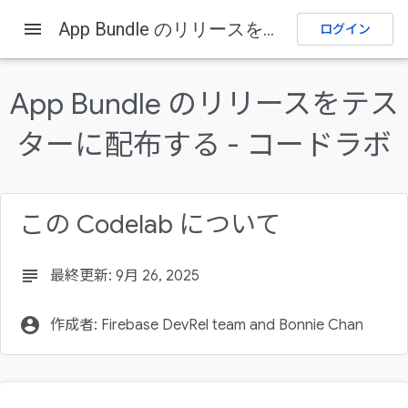
menu
App Bundle のリリースをテスターに配布する - コードラボ
ログイン
Firebase
Firebase Codelabs
フィードバックを送信
App Bundle のリリースをテス
このページの内容
ターに配布する - コードラボ
1. 概要
2. Firebase プロジェクトを作成する
App Bundle をプロジェクトに追加する
この Codelab について
Google Play にリンクする
3. プロジェクトに App Distribution を追加する
subject
最終更新: 9月 26, 2025
account_circle
作成者: Firebase DevRel team and Bonnie Chan