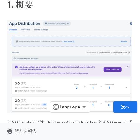
1. 概要
次へ
この Codelab では、Firebase App Distribution とその Gradle プ
ラグインを使用して、Android App Bundle リリースをテスター
bug_report
誤りを報告
に配布する方法について説明します。App Distribution は、アプ