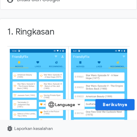
1. Ringkasan
Berikutnya
bug_report
Laporkan kesalahan