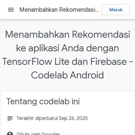
menu
Menambahkan Rekomendasi ke aplikasi Anda dengan TensorFlow Lite dan Firebase - Codelab Android
Masuk
Firebase
Firebase Codelabs
Kirim masukan
Menambahkan Rekomendasi
Pada halaman ini
ke aplikasi Anda dengan
1. Ringkasan
2. Mendapatkan kode contoh
TensorFlow Lite dan Firebase -
3. Mengimpor aplikasi awal
4. Buat project Firebase console
Codelab Android
Membuat project baru
Tentang codelab ini
subject
Terakhir diperbarui Sep 26, 2025
account_circle
Ditulis oleh Googler