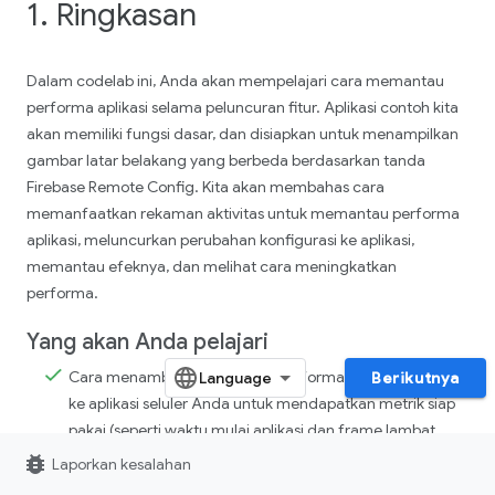
1. Ringkasan
Dalam codelab ini, Anda akan mempelajari cara memantau
performa aplikasi selama peluncuran fitur. Aplikasi contoh kita
akan memiliki fungsi dasar, dan disiapkan untuk menampilkan
gambar latar belakang yang berbeda berdasarkan tanda
Firebase Remote Config. Kita akan membahas cara
memanfaatkan rekaman aktivitas untuk memantau performa
aplikasi, meluncurkan perubahan konfigurasi ke aplikasi,
memantau efeknya, dan melihat cara meningkatkan
performa.
Yang akan Anda pelajari
Cara menambahkan Firebase Performance Monitoring
Berikutnya
ke aplikasi seluler Anda untuk mendapatkan metrik siap
pakai (seperti waktu mulai aplikasi dan frame lambat
atau frozen)
bug_report
Laporkan kesalahan
Cara menambahkan rekaman aktivitas kustom untuk