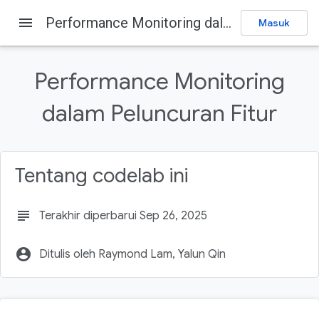
menu
Performance Monitoring dalam Peluncuran Fitur
Masuk
Firebase
Firebase Codelabs
Kirim masukan
Performance Monitoring
Pada halaman ini
dalam Peluncuran Fitur
1. Ringkasan
Yang akan Anda pelajari
Prasyarat
Tentang codelab ini
2. Menyiapkan project contoh
Mendownload kode
subject
Terakhir diperbarui Sep 26, 2025
account_circle
Ditulis oleh Raymond Lam, Yalun Qin